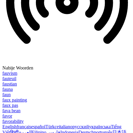
Nabije Woorden
fauvism
fauteuil
faustian
fauna
faun
faux painting
faux pas
fava bean
favor
favorability
English
français
español
Türkçe
italiano
русский
українська
Tiếng
Việt
हिन्दी
العربية
Filipino
فارسی
Indonesia
Deutsch
português
日本語