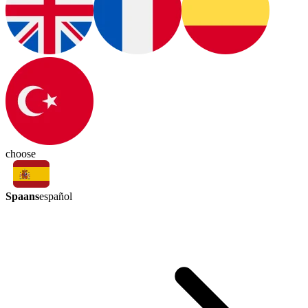
choose
Spaans
español