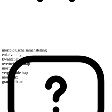
morfologische samenstelling
enkelvoudig
kwalitatief
overtreffende trap
most faux
vergrotende trap
more faux
gradueerbaar