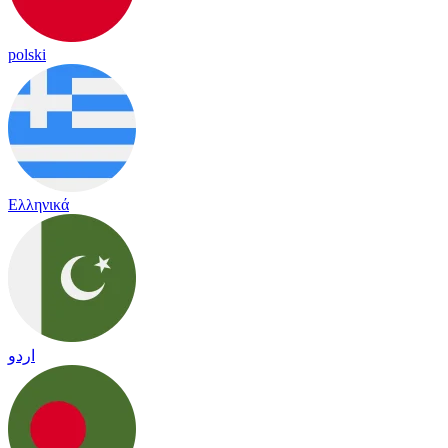
polski
Ελληνικά
اردو