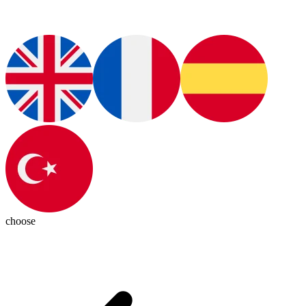
choose