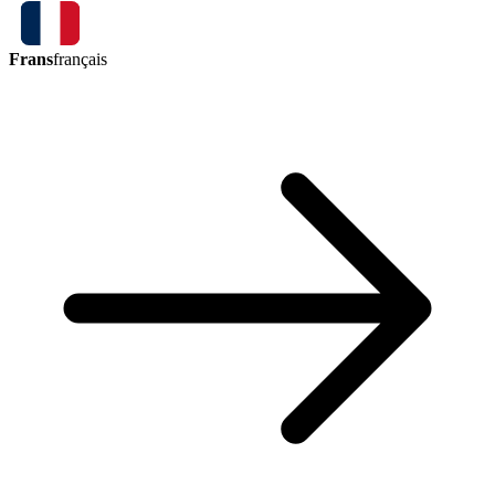
Frans
français