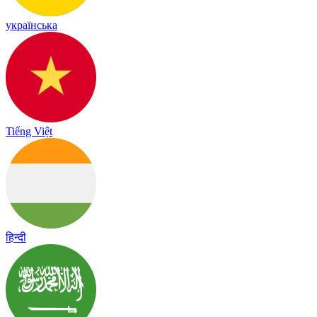
українська
Tiếng Việt
हिन्दी