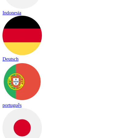
Indonesia
Deutsch
português