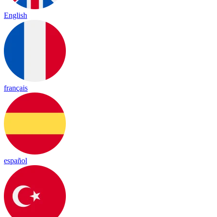
English
français
español