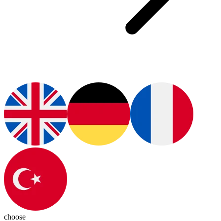
choose