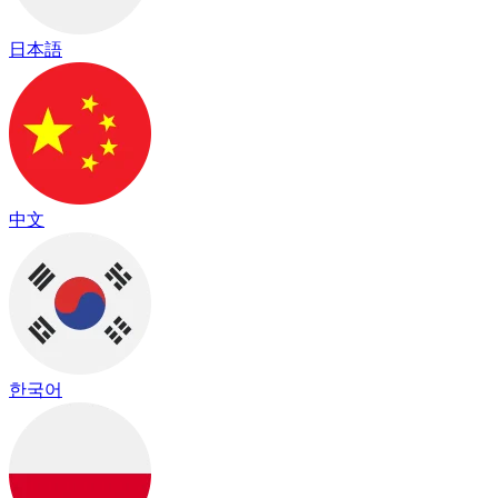
日本語
中文
한국어