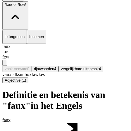
/fəʊ/
or /few/
lettergrepen
fonemen
faux
fəʊ
few
vaak verward
0
rijmwoorden
4
vergelijkbare uitspraak
4
vaux
talks
unbox
fawkes
Adjective
(
1
)
Definitie en betekenis van
"faux"in het Engels
faux