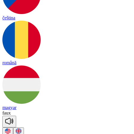
čeština
română
magyar
faux