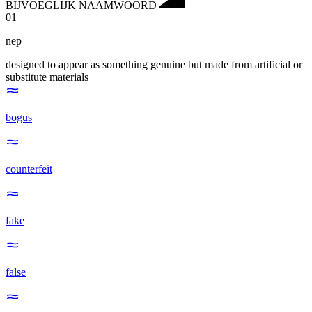
BIJVOEGLIJK NAAMWOORD
01
nep
designed to appear as something genuine but made from artificial or
substitute materials
bogus
counterfeit
fake
false