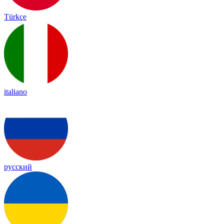
Türkçe
italiano
русский