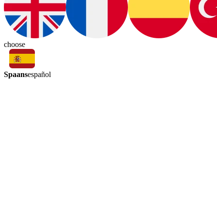
choose
Spaans
español