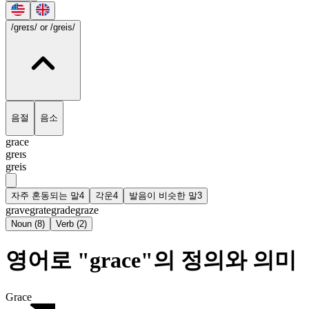
/greɪs/
or /greis/
음절
음소
grace
greɪs
greis
자주 혼동되는 말
4
각운
4
발음이 비슷한 말
3
grave
grate
grade
graze
Noun
(
8
)
Verb
(
2
)
영어로 "grace"의 정의와 의미
Grace