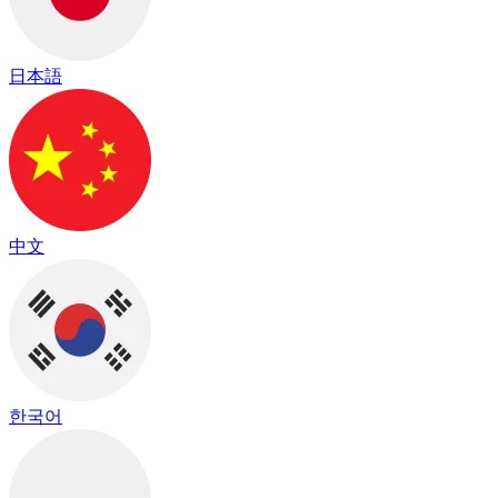
日本語
中文
한국어