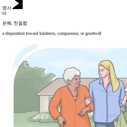
명사
01
은혜
,
친절함
a disposition toward kindness, compassion, or goodwill