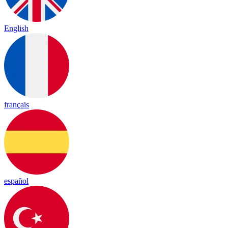
English
français
español