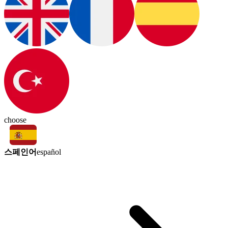
choose
스페인어
español