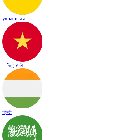
українська
Tiếng Việt
हिन्दी