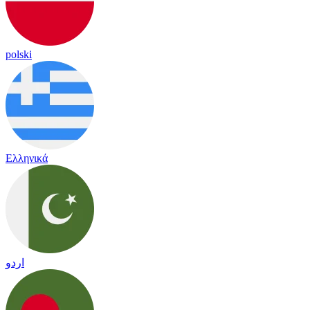
polski
Ελληνικά
اردو