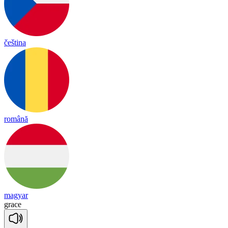
čeština
română
magyar
grace