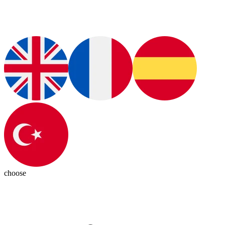
choose