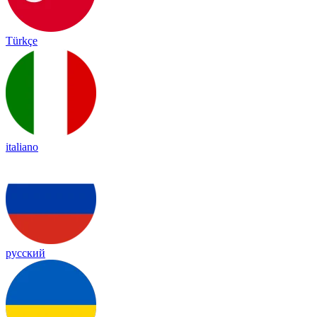
Türkçe
italiano
русский