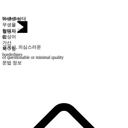
borderline
유생성 상태
무생물
형태적 구성
형용사
합성어
01
가산
경계선
,
의심스러운
복수형
borderlines
of questionable or minimal quality
문법 정보