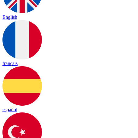
English
français
español