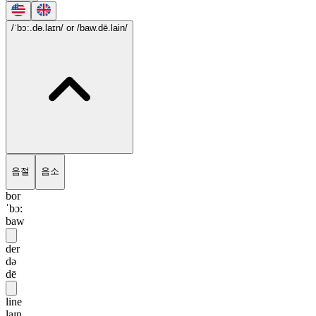
/ˈbɔ:.də.laɪn/
or /baw.dē.lain/
음절
음소
bor
ˈbɔ:
baw
der
də
dē
line
laɪn