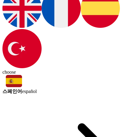
choose
스페인어
español