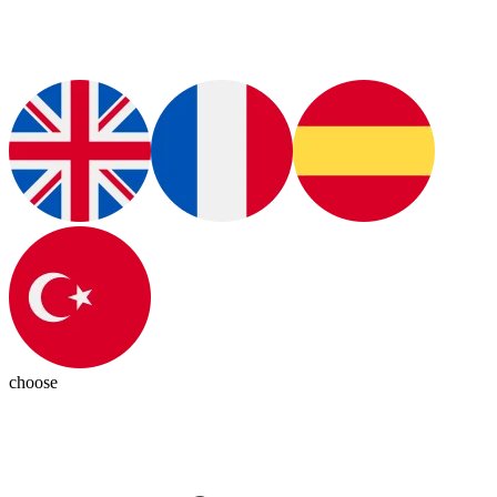
choose