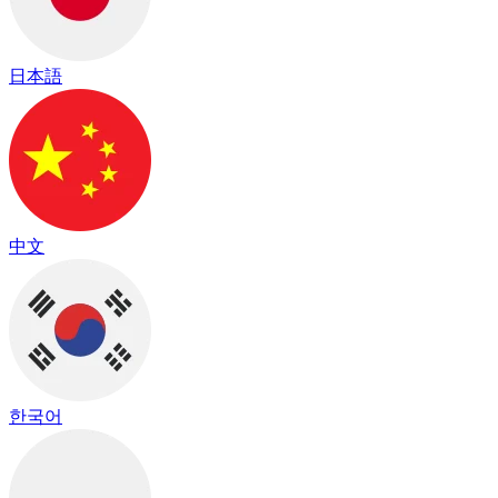
日本語
中文
한국어