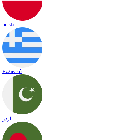
polski
Ελληνικά
اردو