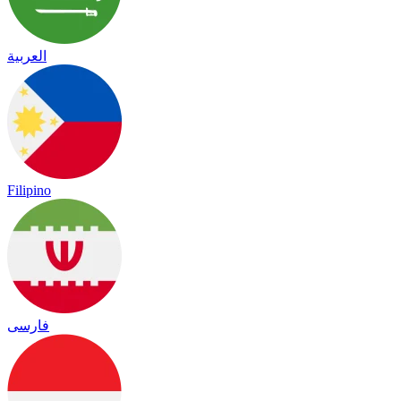
العربية
Filipino
فارسی