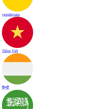
українська
Tiếng Việt
हिन्दी