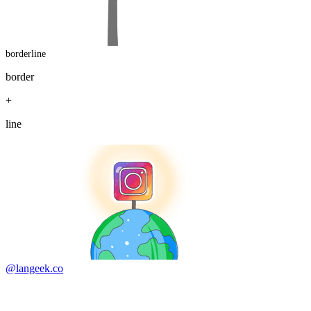
borderline
border
+
line
@langeek.co