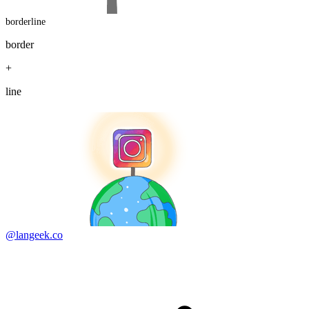
borderline
border
+
line
@langeek.co