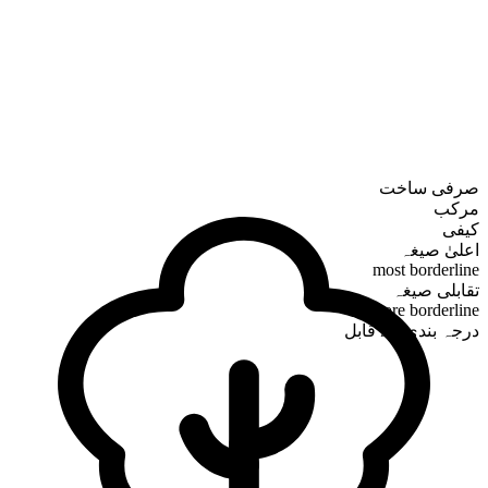
صرفی ساخت
مرکب
کیفی
اعلیٰ صیغہ
most borderline
تقابلی صیغہ
more borderline
درجہ بندی کے قابل