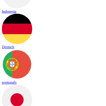
Indonesia
Deutsch
português