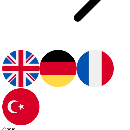
choose