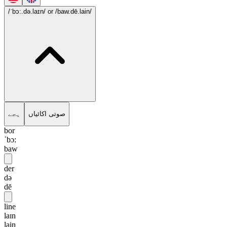
/ˈbɔ:.də.laɪn/
or /baw.dē.lain/
صوتی اکائیاں
ہجے
bor
ˈbɔ:
baw
der
də
dē
line
laɪn
lain