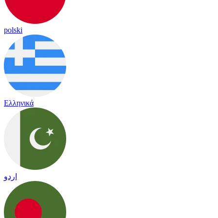
polski
Ελληνικά
اردو