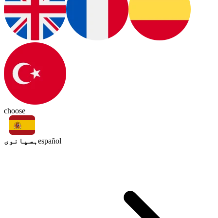
choose
ہسپانوی
español