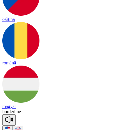
čeština
română
magyar
bor
der
line