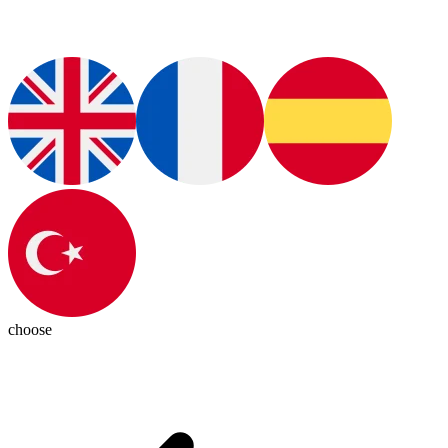
choose