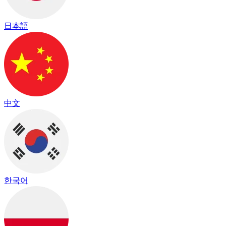
日本語
中文
한국어