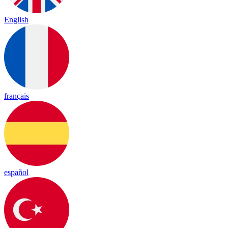
English
français
español