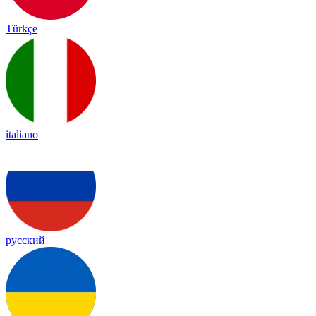
Türkçe
italiano
русский