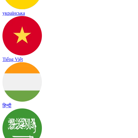
українська
Tiếng Việt
हिन्दी