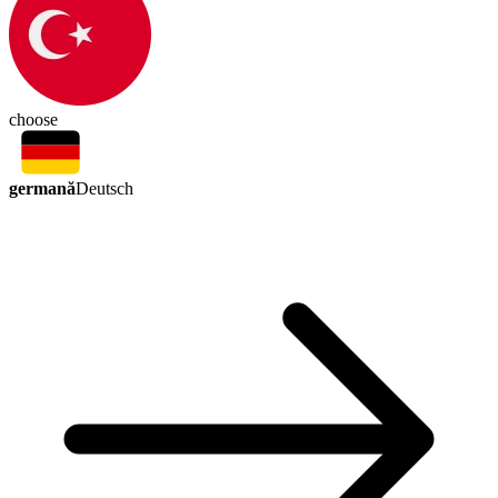
choose
germană
Deutsch