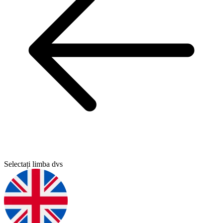
Selectați limba dvs