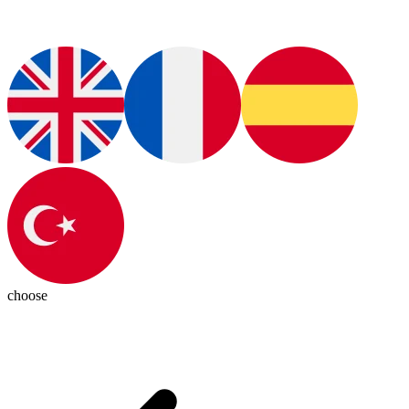
choose