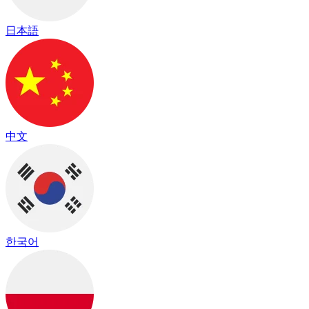
日本語
中文
한국어