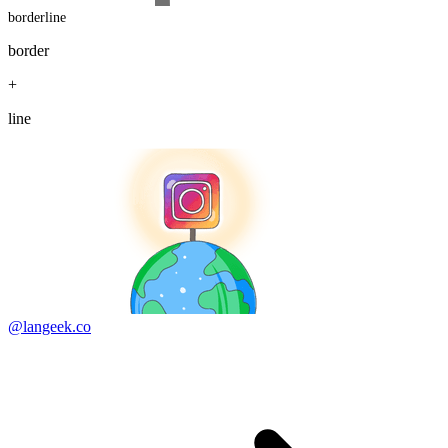
borderline
border
+
line
@langeek.co