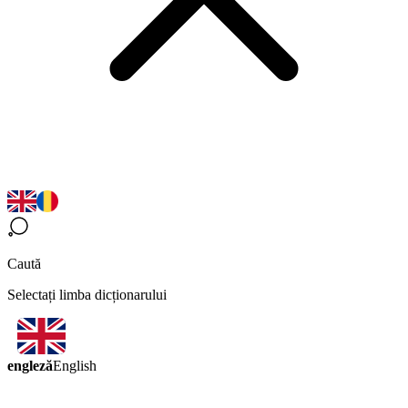
Caută
Selectați limba dicționarului
engleză
English