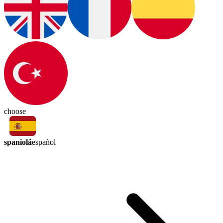
choose
spaniolă
español