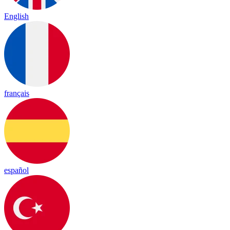
English
français
español