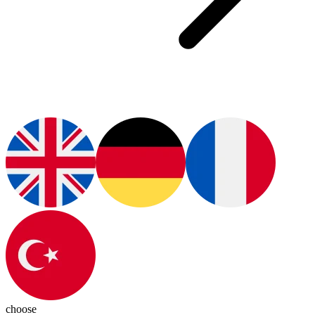
choose