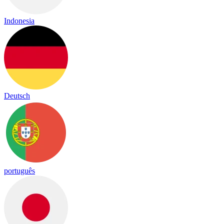
Indonesia
Deutsch
português