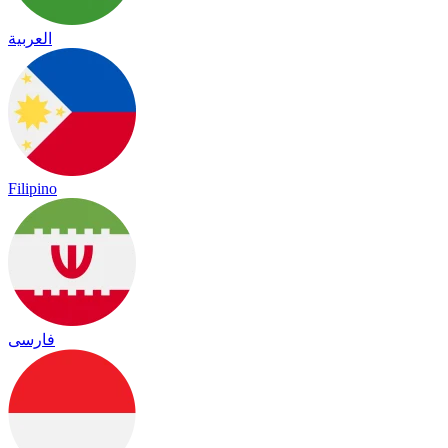
العربية
Filipino
فارسی