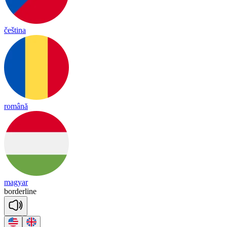
čeština
română
magyar
bor
der
line