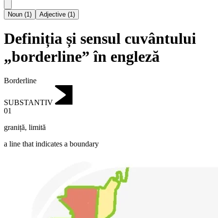
Noun
(
1
)
Adjective
(
1
)
Definiția și sensul cuvântului
„borderline” în engleză
Borderline
SUBSTANTIV
01
graniță
,
limită
a line that indicates a boundary