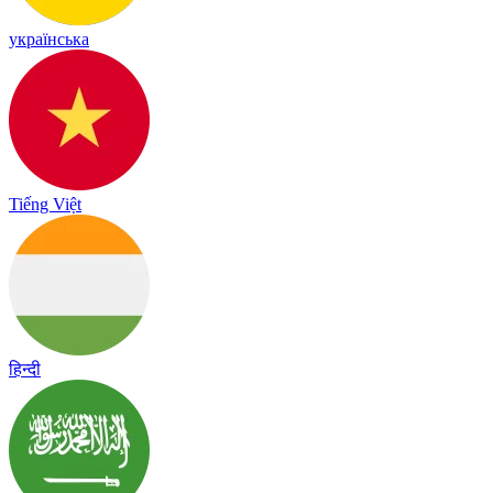
українська
Tiếng Việt
हिन्दी