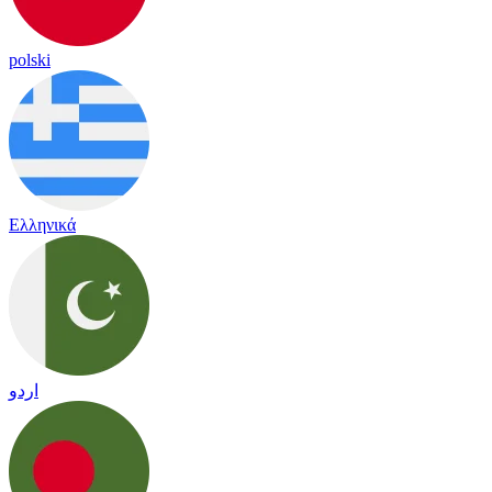
polski
Ελληνικά
اردو