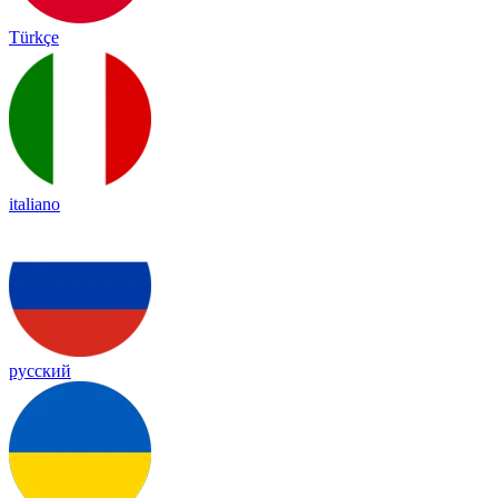
Türkçe
italiano
русский