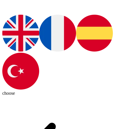
choose