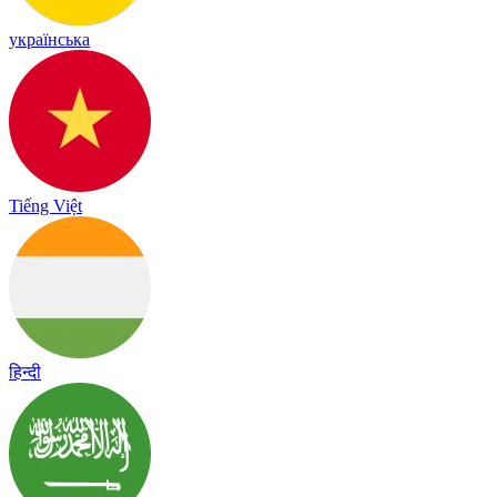
українська
Tiếng Việt
हिन्दी