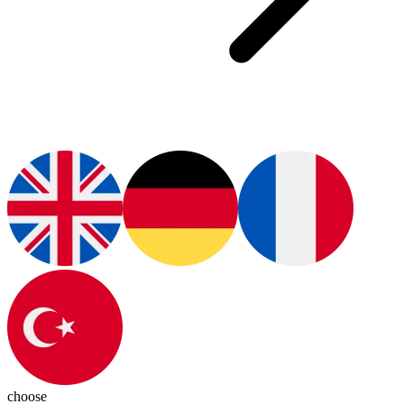
choose