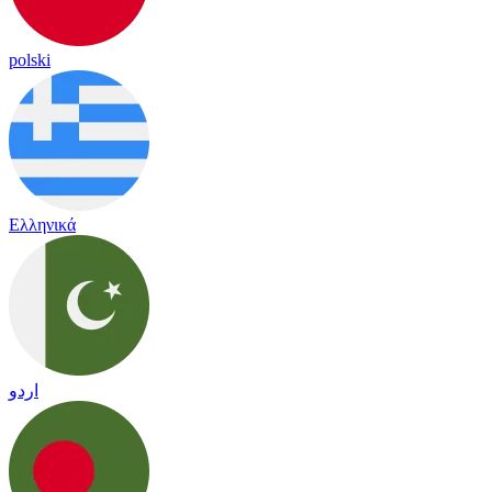
polski
Ελληνικά
اردو