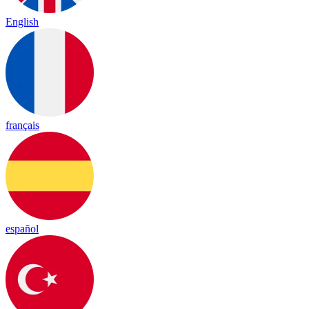
English
français
español