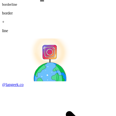
borderline
border
+
line
@langeek.co