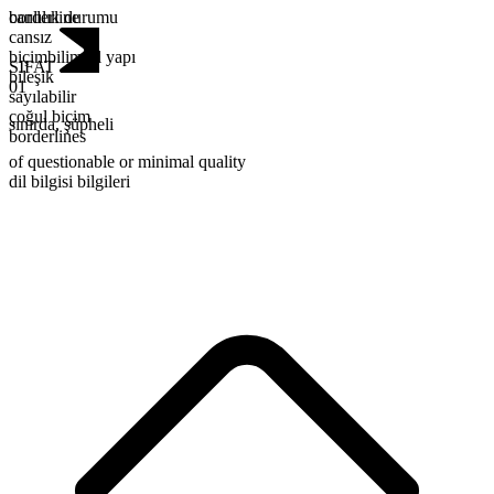
canlılık durumu
borderline
cansız
biçimbilimsel yapı
SIFAT
bileşik
01
sayılabilir
çoğul biçim
sınırda
,
şüpheli
borderlines
of questionable or minimal quality
dil bilgisi bilgileri