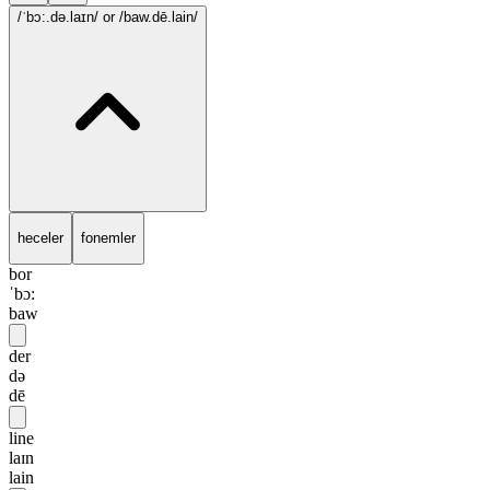
/ˈbɔ:.də.laɪn/
or /baw.dē.lain/
heceler
fonemler
bor
ˈbɔ:
baw
der
də
dē
line
laɪn
lain