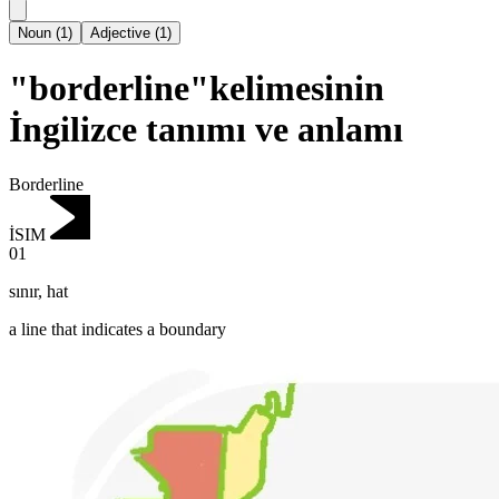
Noun
(
1
)
Adjective
(
1
)
"borderline"kelimesinin
İngilizce tanımı ve anlamı
Borderline
İSIM
01
sınır
,
hat
a line that indicates a boundary