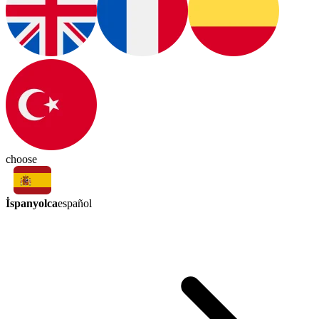
choose
İspanyolca
español