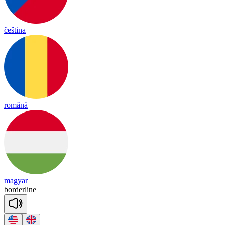
čeština
română
magyar
bor
der
line