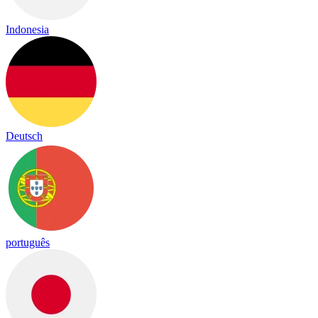
Indonesia
Deutsch
português