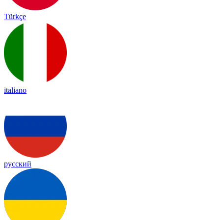
Türkçe
italiano
русский