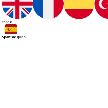
choose
Spanish
español