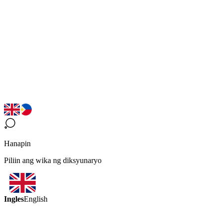
Hanapin
Piliin ang wika ng diksyunaryo
Ingles
English