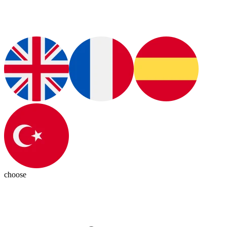
choose