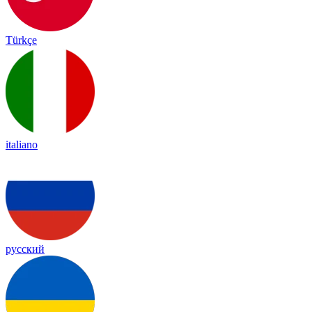
Türkçe
italiano
русский