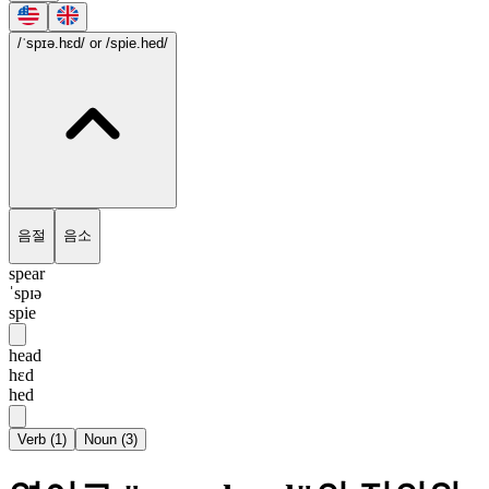
/ˈspɪə.hɛd/
or /spie.hed/
음절
음소
spear
ˈspɪə
spie
head
hɛd
hed
Verb
(
1
)
Noun
(
3
)