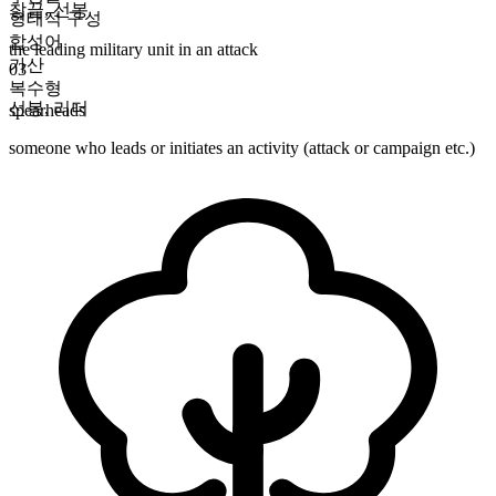
창끝
,
선봉
형태적 구성
합성어
the leading military unit in an attack
가산
03
복수형
선봉
,
리더
spearheads
someone who leads or initiates an activity (attack or campaign etc.)