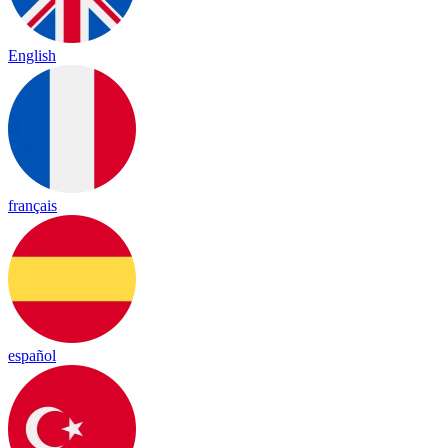
English
français
español