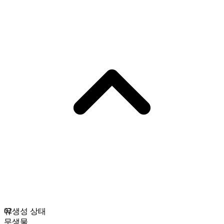
02
유생성 상태
무생물