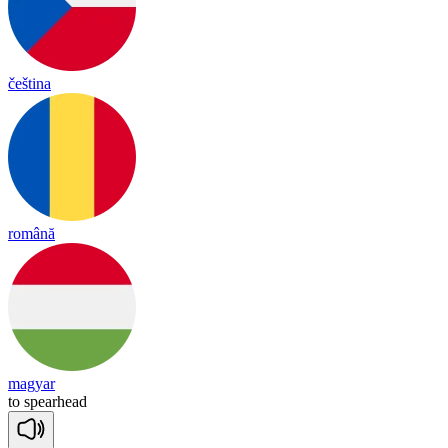
čeština
română
magyar
to
spear
head