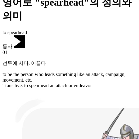
영어로 "spearhead"의 정의와
의미
to spearhead
동사
01
선두에 서다
,
이끌다
to be the person who leads something like an attack, campaign,
movement, etc.
Transitive
:
to spearhead
an attach or endeavor