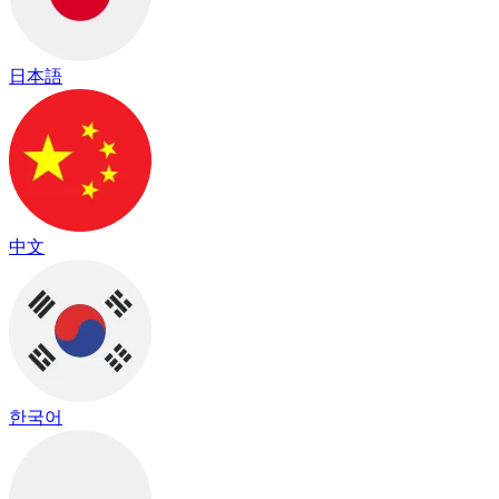
日本語
中文
한국어