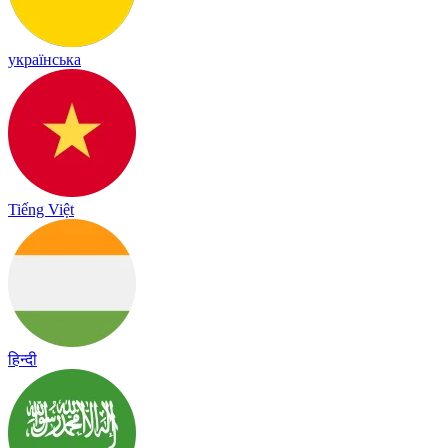
українська
Tiếng Việt
हिन्दी