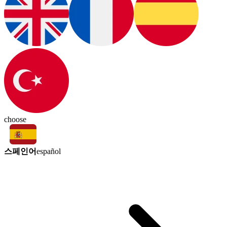
choose
스페인어
español