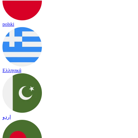
polski
Ελληνικά
اردو