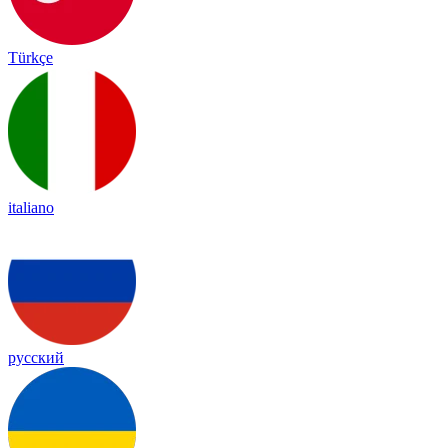
Türkçe
italiano
русский