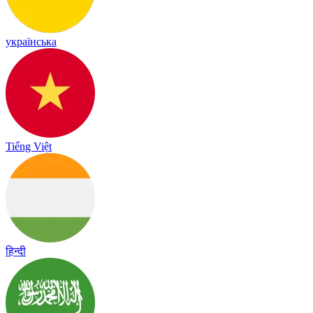
українська
Tiếng Việt
हिन्दी