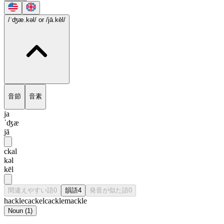
/ˈʤæ.kəl/
or /jā.kēl/
音節
音素
ja
ˈʤæ
jā
ckal
kəl
kēl
間違えやすい語
0
韻語
4
発音が似た語
0
hackle
cackel
cackle
mackle
Noun
(
1
)