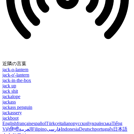
近隣の言葉
jack-o-lantern
jack-o'-lantern
jack-in-the-box
jack up
jack shit
jackalope
jackass
jackass penguin
jackassery
jackboot
English
français
español
Türkçe
italiano
русский
українська
Tiếng
Việt
हिन्दी
العربية
Filipino
فارسی
Indonesia
Deutsch
português
日本語