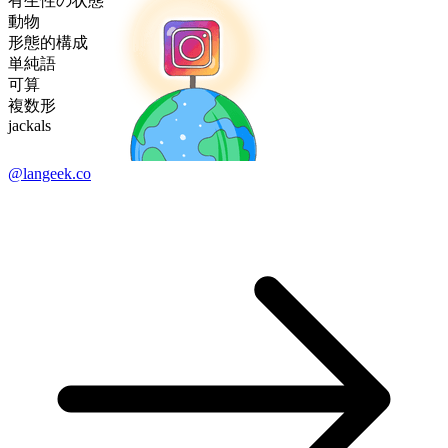
有生性の状態
動物
形態的構成
単純語
可算
複数形
jackals
@langeek.co