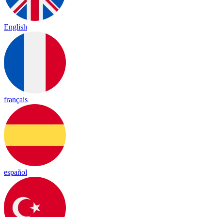
English
français
español