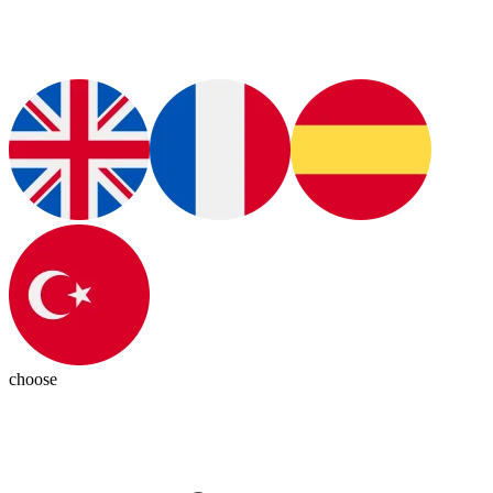
choose