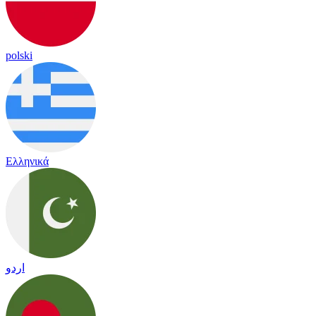
polski
Ελληνικά
اردو