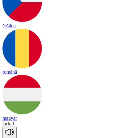
čeština
română
magyar
ja
ckal