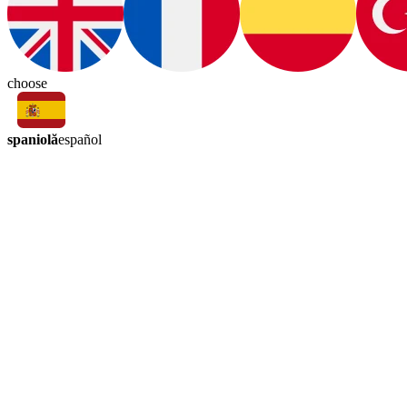
choose
spaniolă
español