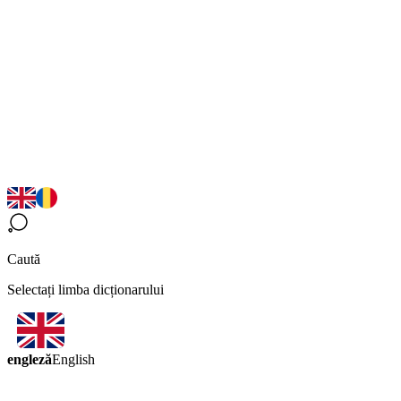
Caută
Selectați limba dicționarului
engleză
English