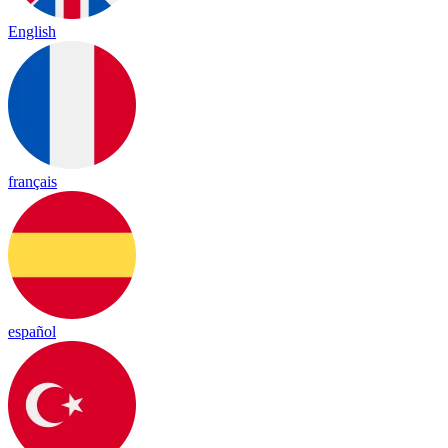
English
français
español