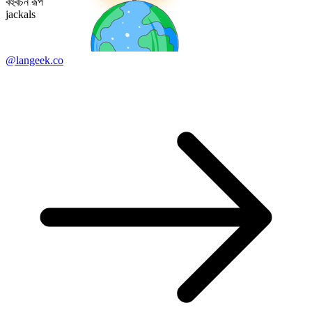
বহুবচন রূপ
jackals
@langeek.co