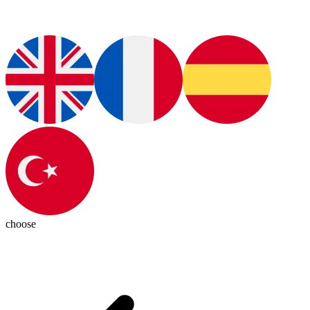
choose