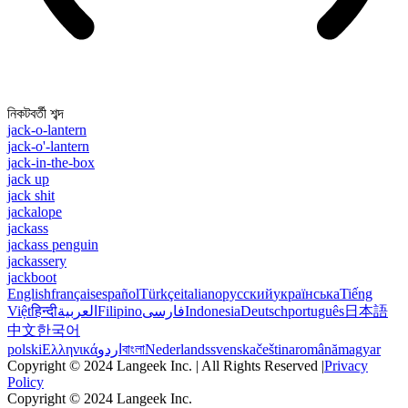
নিকটবর্তী শব্দ
jack-o-lantern
jack-o'-lantern
jack-in-the-box
jack up
jack shit
jackalope
jackass
jackass penguin
jackassery
jackboot
English
français
español
Türkçe
italiano
русский
українська
Tiếng
Việt
हिन्दी
العربية
Filipino
فارسی
Indonesia
Deutsch
português
日本語
中文
한국어
polski
Ελληνικά
اردو
বাংলা
Nederlands
svenska
čeština
română
magyar
Copyright © 2024 Langeek Inc. | All Rights Reserved |
Privacy
Policy
Copyright © 2024 Langeek Inc.