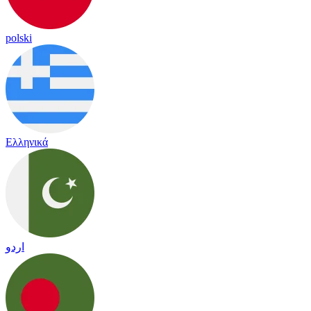
polski
Ελληνικά
اردو