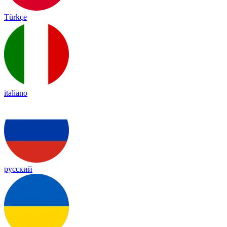
Türkçe
italiano
русский