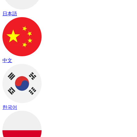
日本語
中文
한국어