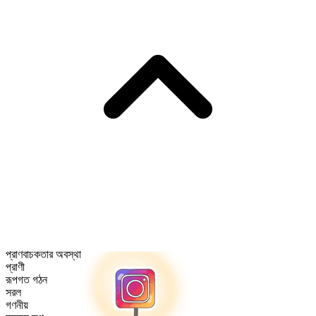
প্রাণবাচকতার অবস্থা
প্রাণী
রূপগত গঠন
সরল
গণনীয়