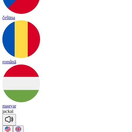
čeština
română
magyar
ja
ckal