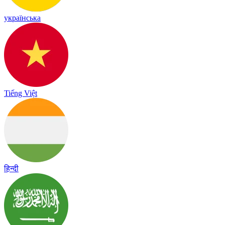
українська
Tiếng Việt
हिन्दी