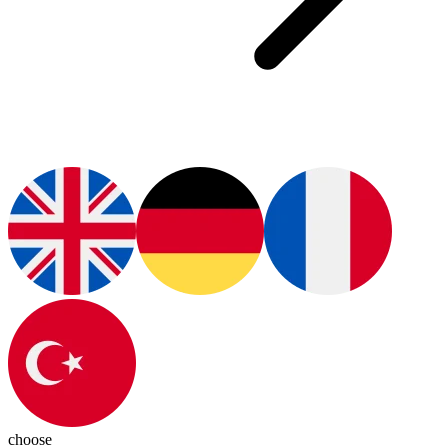
choose