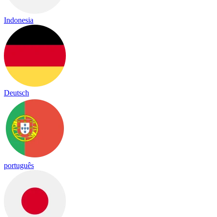
Indonesia
Deutsch
português