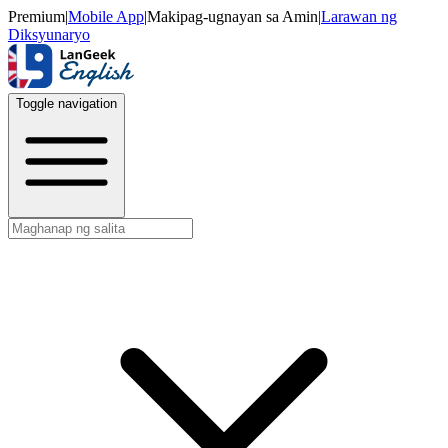
Premium
|
Mobile App
|
Makipag-ugnayan sa Amin
|
Larawan ng
Diksyunaryo
Toggle navigation