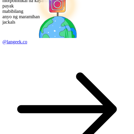
morpolohikal na kayarian
payak
mabibilang
anyo ng maramihan
jackals
@langeek.co