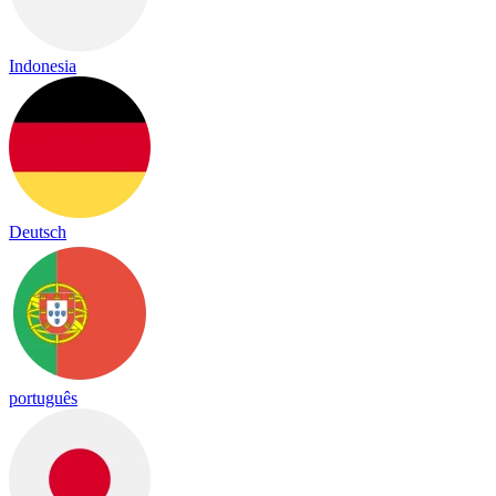
Indonesia
Deutsch
português