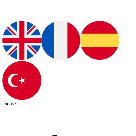
choose