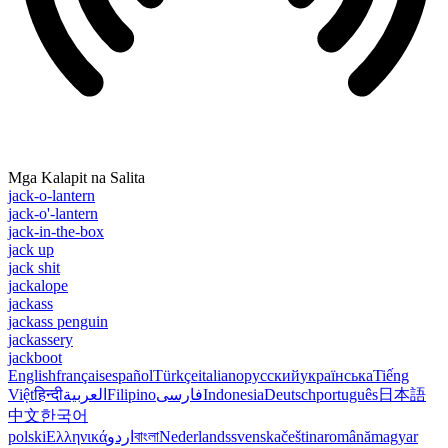
Mga Kalapit na Salita
jack-o-lantern
jack-o'-lantern
jack-in-the-box
jack up
jack shit
jackalope
jackass
jackass penguin
jackassery
jackboot
English
français
español
Türkçe
italiano
русский
українська
Tiếng
Việt
हिन्दी
العربية
Filipino
فارسی
Indonesia
Deutsch
português
日本語
中文
한국어
polski
Ελληνικά
اردو
বাংলা
Nederlands
svenska
čeština
română
magyar