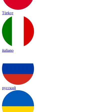
Türkçe
italiano
русский