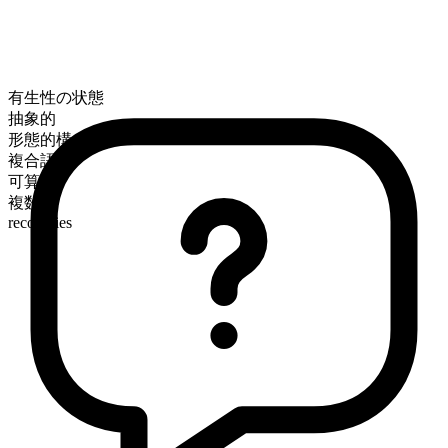
有生性の状態
抽象的
形態的構成
複合語
可算
複数形
recoveries