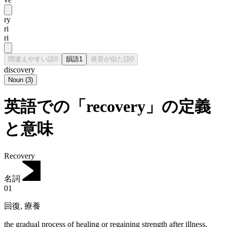
ry
ri
ri
間違えやすい語
0
韻語
1
発音が似た語
0
discovery
Noun
(
3
)
英語での「recovery」の定義
と意味
Recovery
名詞
01
回復
,
療養
the gradual process of healing or regaining strength after illness,