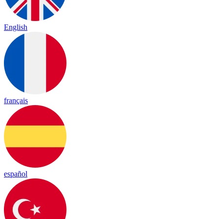
English
français
español