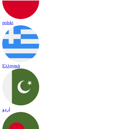
polski
Ελληνικά
اردو