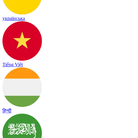
українська
Tiếng Việt
हिन्दी