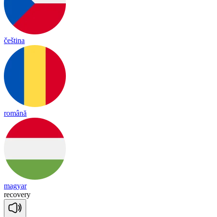
čeština
română
magyar
re
co
ve
ry