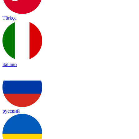
Türkçe
italiano
русский