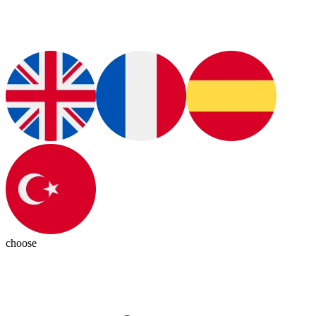
choose