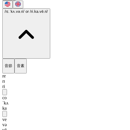
/rɪ.ˈkʌ.və.ri/
or /ri.ka.vē.ri/
音節
音素
re
rɪ
ri
co
ˈkʌ
ka
ve
və
vē