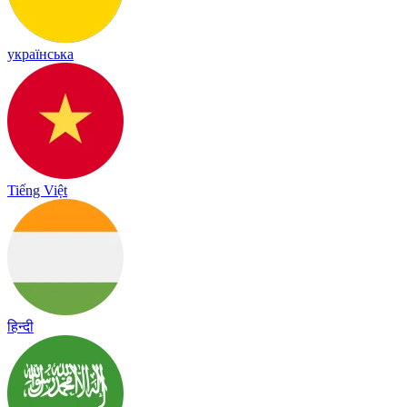
українська
Tiếng Việt
हिन्दी