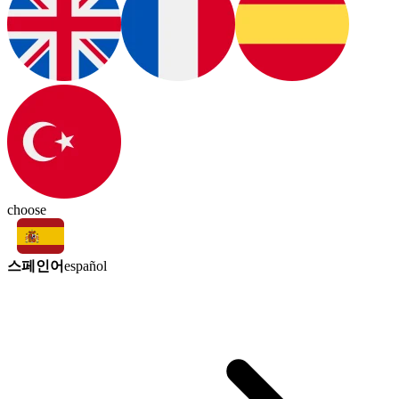
choose
스페인어
español