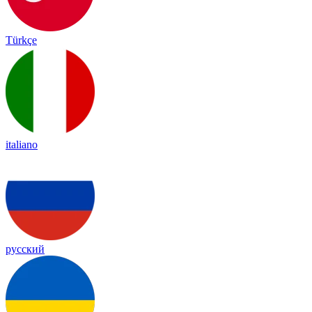
Türkçe
italiano
русский