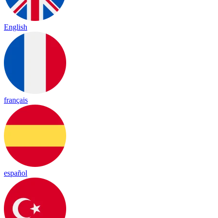
English
français
español