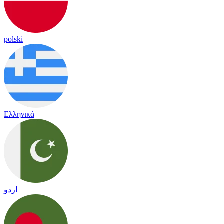
polski
Ελληνικά
اردو