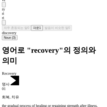
ry
ri
ri
자주 혼동되는 말
0
각운
1
발음이 비슷한 말
0
discovery
Noun
(
3
)
영어로 "recovery"의 정의와
의미
Recovery
명사
01
회복
,
치유
the gradual process of healing or regaining strength after illness,