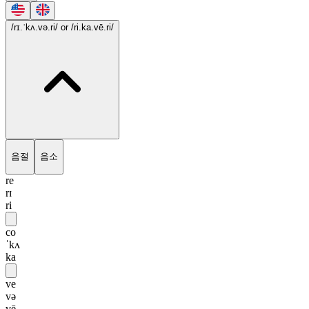
/rɪ.ˈkʌ.və.ri/
or /ri.ka.vē.ri/
음절
음소
re
rɪ
ri
co
ˈkʌ
ka
ve
və
vē