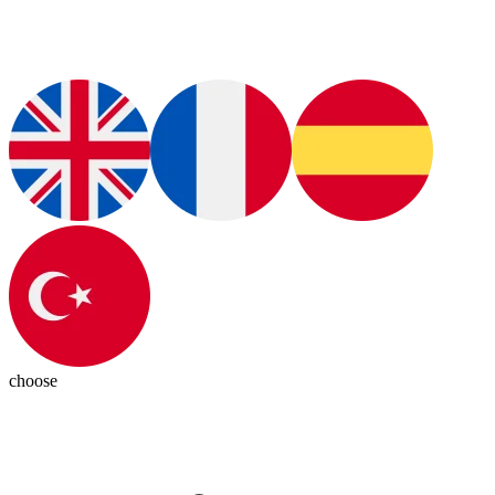
choose