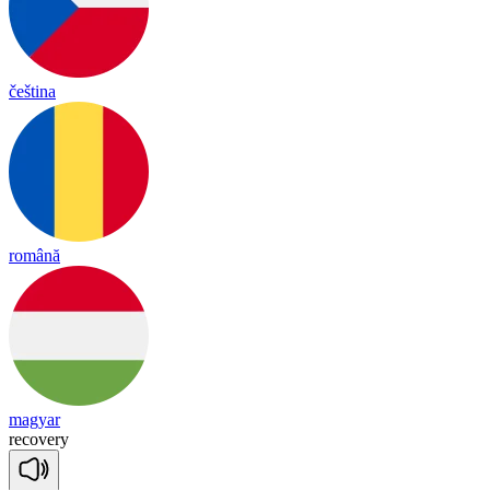
čeština
română
magyar
re
co
ve
ry