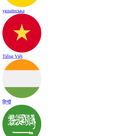
українська
Tiếng Việt
हिन्दी