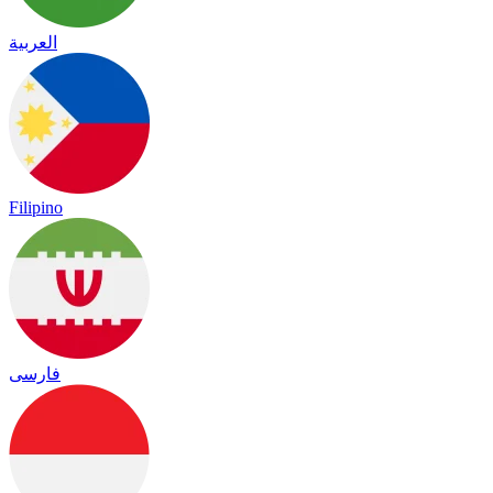
العربية
Filipino
فارسی