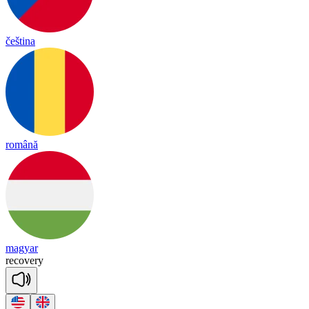
čeština
română
magyar
re
co
ve
ry