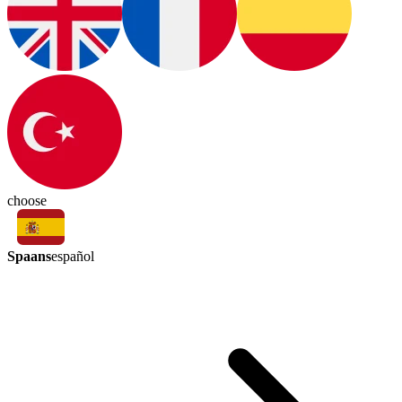
choose
Spaans
español