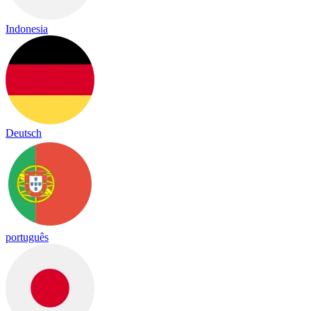
Indonesia
Deutsch
português