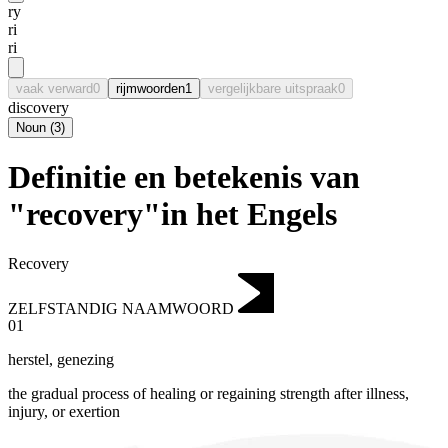
ry
ri
ri
vaak verward
0
rijmwoorden
1
vergelijkbare uitspraak
0
discovery
Noun
(
3
)
Definitie en betekenis van
"recovery"in het Engels
Recovery
ZELFSTANDIG NAAMWOORD
01
herstel
,
genezing
the gradual process of healing or regaining strength after illness,
injury, or exertion