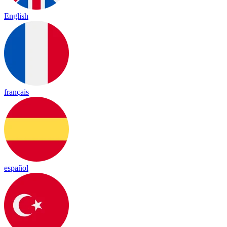
English
français
español