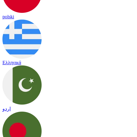
polski
Ελληνικά
اردو