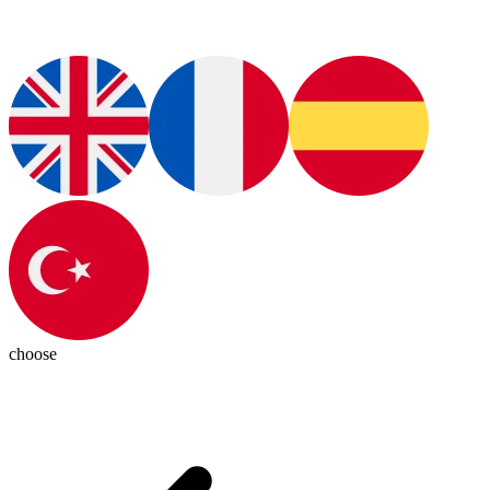
choose