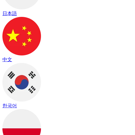
日本語
中文
한국어