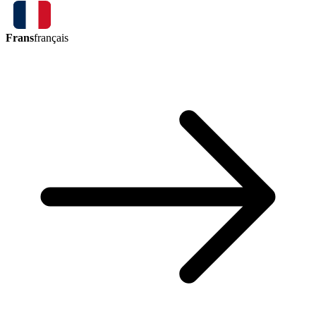
Frans
français