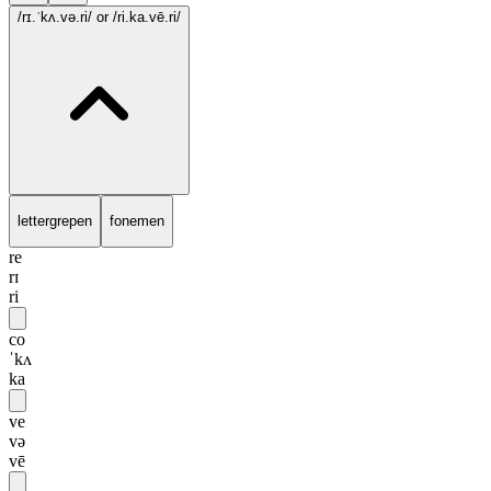
/rɪ.ˈkʌ.və.ri/
or /ri.ka.vē.ri/
lettergrepen
fonemen
re
rɪ
ri
co
ˈkʌ
ka
ve
və
vē