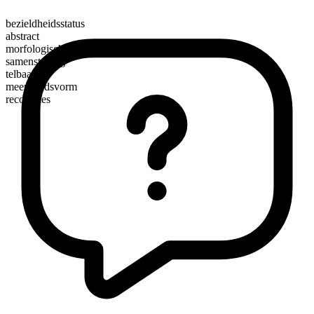
bezieldheidsstatus
abstract
morfologische samenstelling
samenstelling
telbaar
meervoudsvorm
recoveries