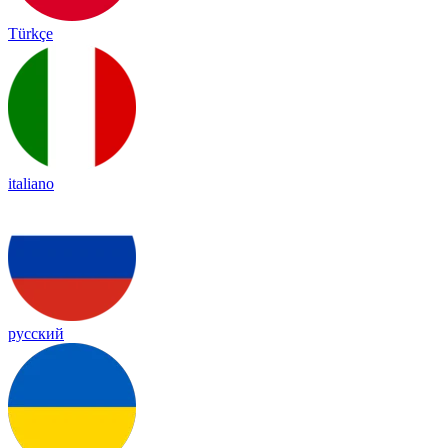
Türkçe
italiano
русский