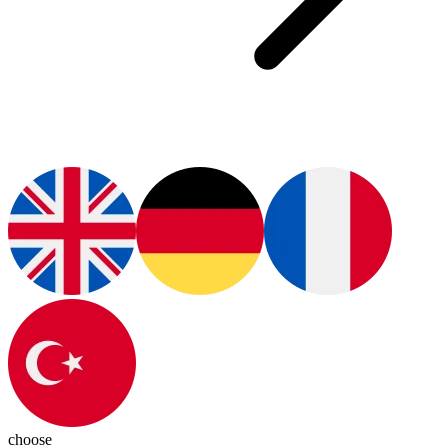
choose