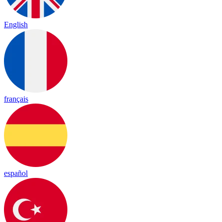
English
français
español