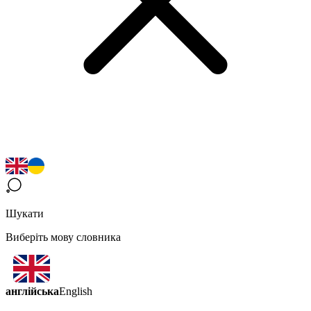
Шукати
Виберіть мову словника
англійська
English