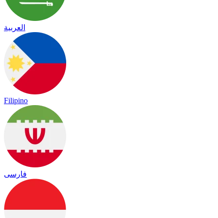
العربية
Filipino
فارسی