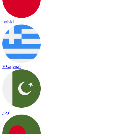
polski
Ελληνικά
اردو