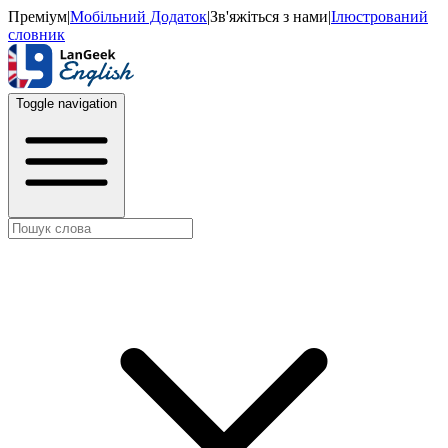
Преміум
|
Мобільний Додаток
|
Зв'яжіться з нами
|
Ілюстрований
словник
Toggle navigation