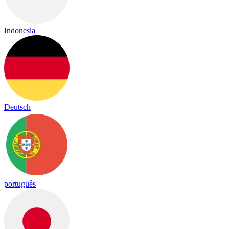
Indonesia
Deutsch
português