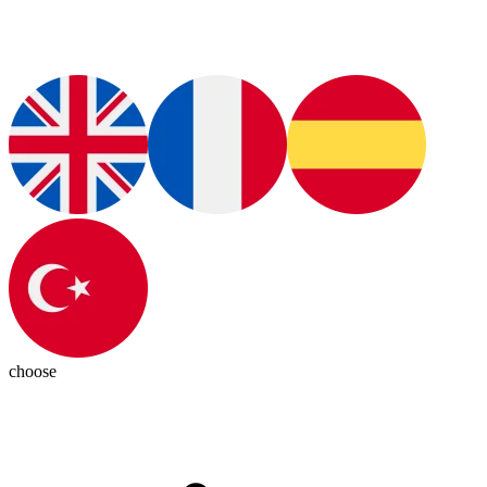
choose