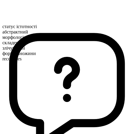
статус істотності
абстрактний
морфологічна будова
складене
злічуваний
форма множини
recoveries