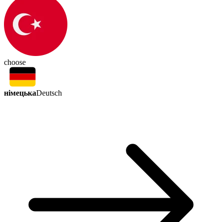
choose
німецька
Deutsch