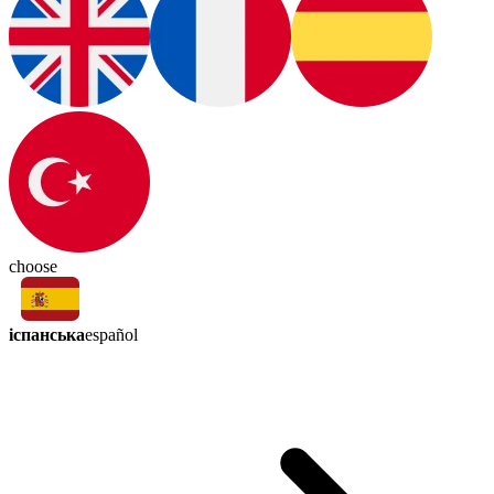
choose
іспанська
español