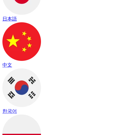
日本語
中文
한국어