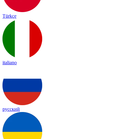
Türkçe
italiano
русский