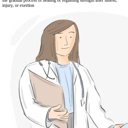
the gradual process of healing or regaining strength after illness,
injury, or exertion