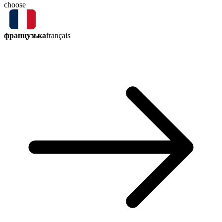
choose
французька
français