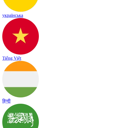
українська
Tiếng Việt
हिन्दी