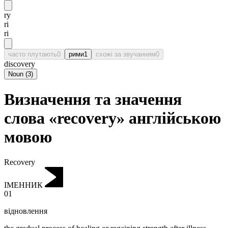
ry
ri
ri
часто плутають
0
рими
1
схожі за звучанням
0
discovery
Noun
(
3
)
Визначення та значення
слова «recovery» англійською
мовою
Recovery
ІМЕННИК
01
відновлення