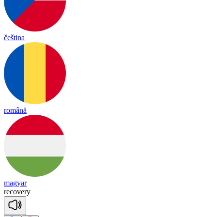
čeština
română
magyar
re
co
ve
ry