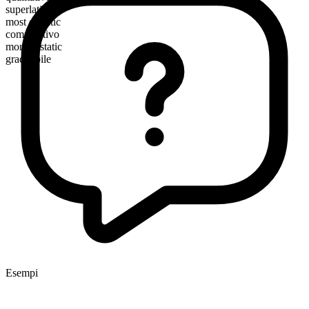
superlativo
most ecstatic
comparativo
more ecstatic
graduabile
Esempi