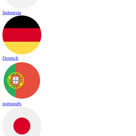
Indonesia
Deutsch
português