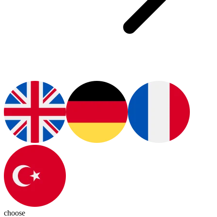
choose