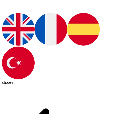
choose