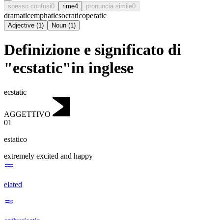
spesso confusi
0
rime
4
pronuncia simile
0
dramatic
emphatic
socratic
operatic
Adjective
(
1
)
Noun
(
1
)
Definizione e significato di
"ecstatic"in inglese
ecstatic
AGGETTIVO
01
estatico
extremely excited and happy
elated