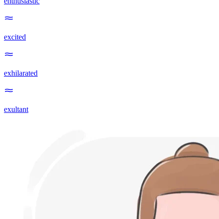
enthusiastic
excited
exhilarated
exultant