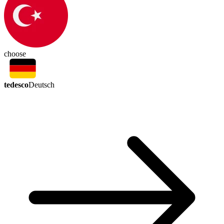
choose
tedesco
Deutsch