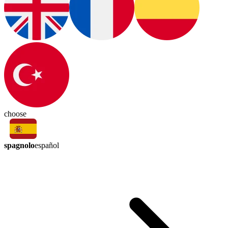
choose
spagnolo
español