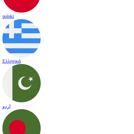
polski
Ελληνικά
اردو