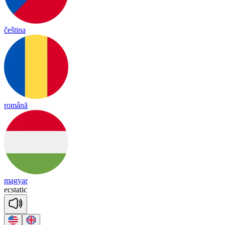
čeština
română
magyar
ecs
ta
tic