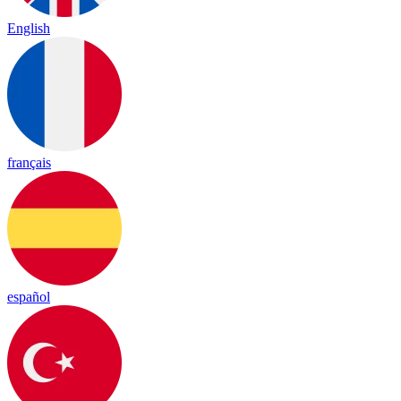
English
français
español