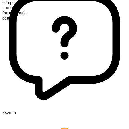
composto
numerabile
forma plurale
ecstatics
Esempi