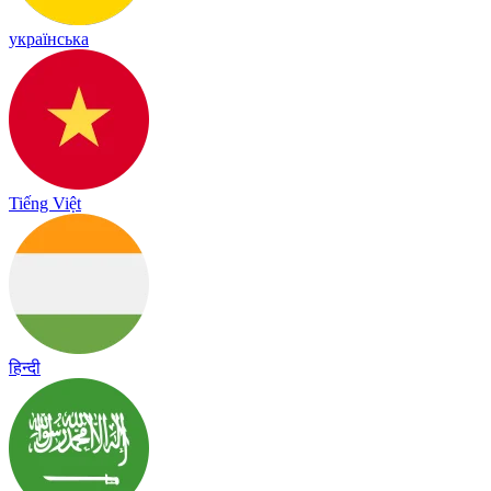
українська
Tiếng Việt
हिन्दी