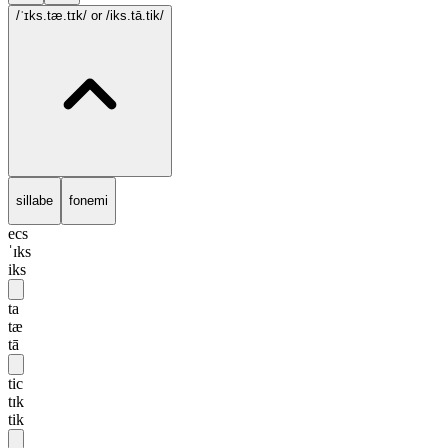
/ˈɪks.tæ.tɪk/
or /iks.tā.tik/
sillabe
fonemi
ecs
ˈɪks
iks
ta
tæ
tā
tic
tɪk
tik