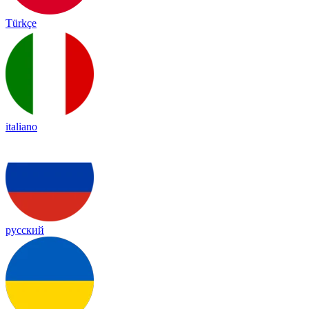
Türkçe
italiano
русский