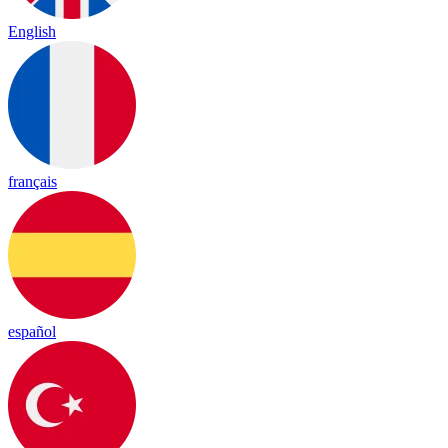
English
français
español