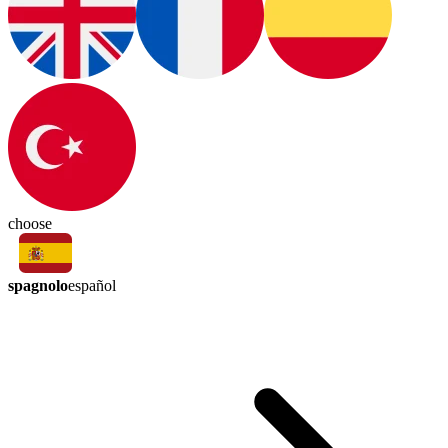
choose
spagnolo
español