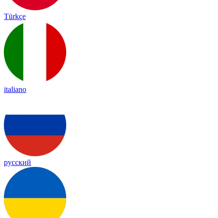
Türkçe
italiano
русский