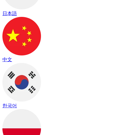
日本語
中文
한국어