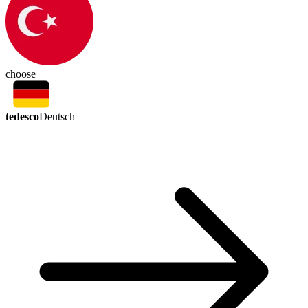
choose
tedesco
Deutsch