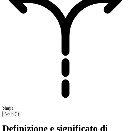
bhajia
Noun
(
1
)
Definizione e significato di