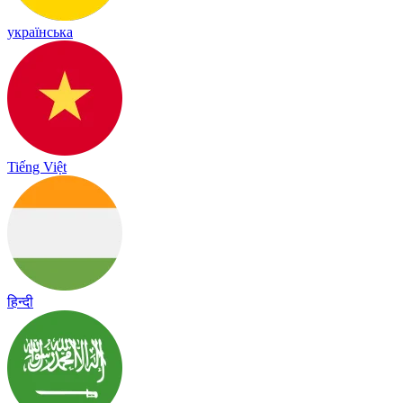
українська
Tiếng Việt
हिन्दी