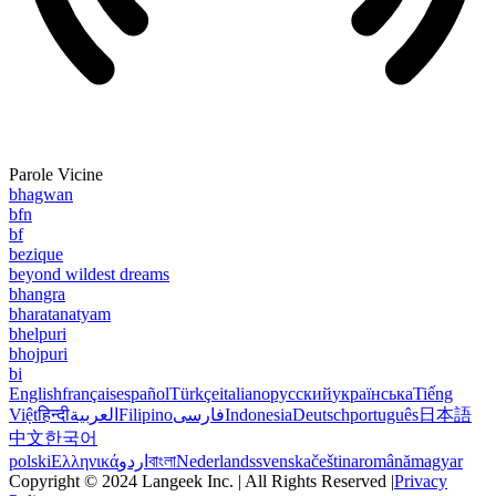
Parole Vicine
bhagwan
bfn
bf
bezique
beyond wildest dreams
bhangra
bharatanatyam
bhelpuri
bhojpuri
bi
English
français
español
Türkçe
italiano
русский
українська
Tiếng
Việt
हिन्दी
العربية
Filipino
فارسی
Indonesia
Deutsch
português
日本語
中文
한국어
polski
Ελληνικά
اردو
বাংলা
Nederlands
svenska
čeština
română
magyar
Copyright © 2024 Langeek Inc. | All Rights Reserved |
Privacy