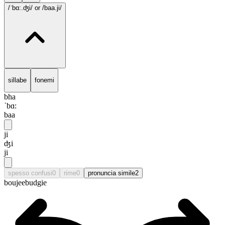
/ˈbɑ:.ʤi/
or /baa.ji/
sillabe
fonemi
bha
ˈbɑ:
baa
ji
ʤi
ji
spesso confusi
0
rime
0
pronuncia simile
2
boujee
budgie