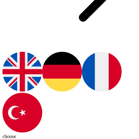
choose