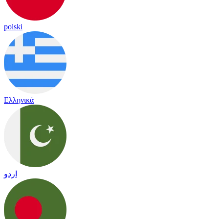
polski
Ελληνικά
اردو