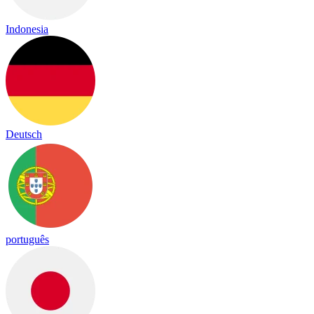
Indonesia
Deutsch
português