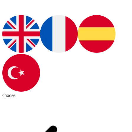
choose