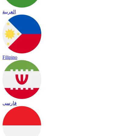
العربية
Filipino
فارسی