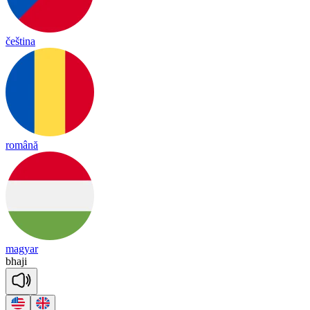
čeština
română
magyar
bha
ji