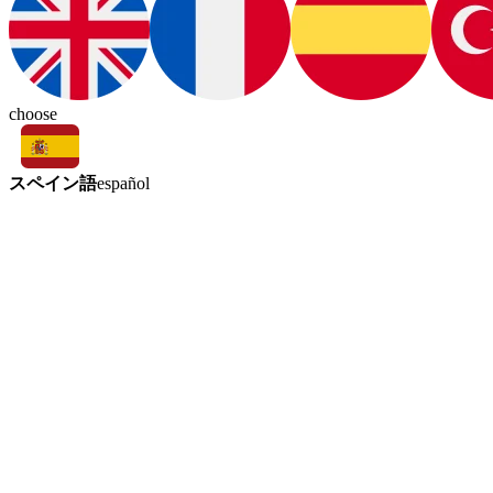
choose
スペイン語
español