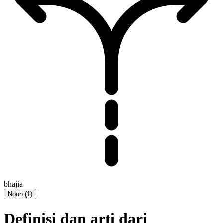
bhajia
Noun
(
1
)
Definisi dan arti dari