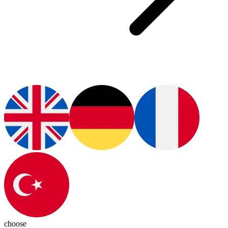
choose