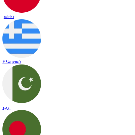
polski
Ελληνικά
اردو