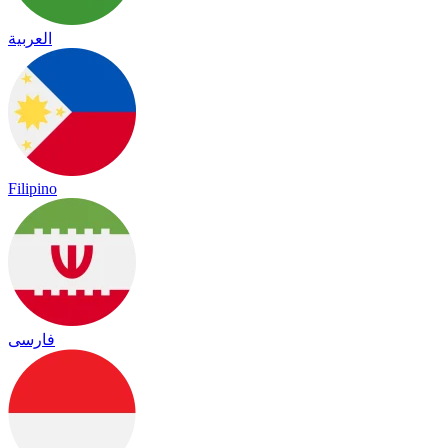
العربية
Filipino
فارسی