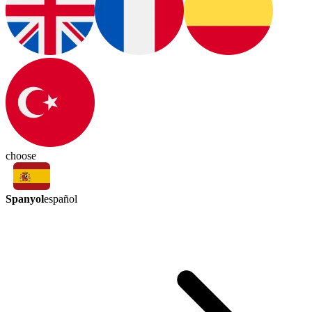
choose
Spanyol
español