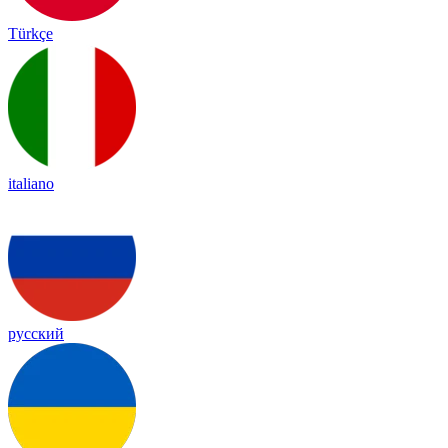
Türkçe
italiano
русский