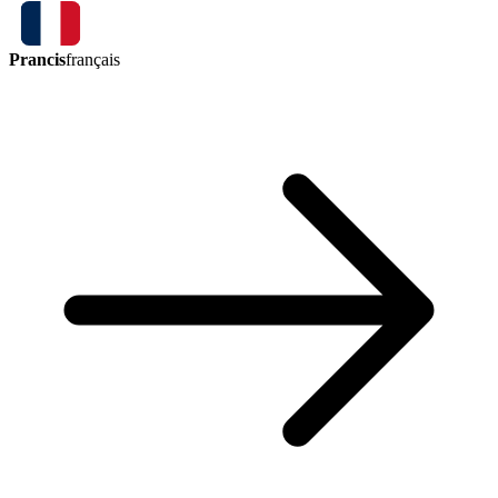
Prancis
français