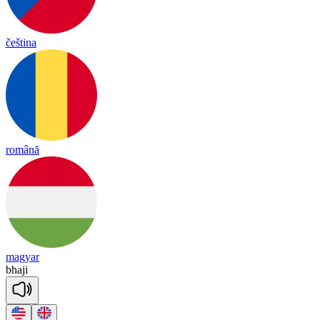
čeština
română
magyar
bha
ji