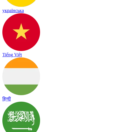
українська
Tiếng Việt
हिन्दी