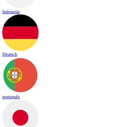
Indonesia
Deutsch
português