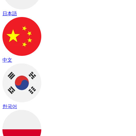
日本語
中文
한국어