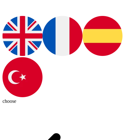
choose