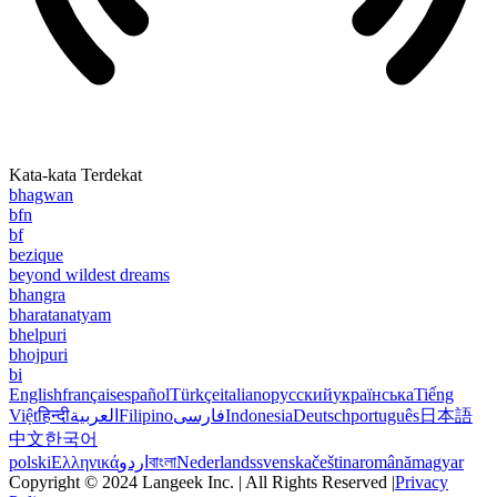
Kata-kata Terdekat
bhagwan
bfn
bf
bezique
beyond wildest dreams
bhangra
bharatanatyam
bhelpuri
bhojpuri
bi
English
français
español
Türkçe
italiano
русский
українська
Tiếng
Việt
हिन्दी
العربية
Filipino
فارسی
Indonesia
Deutsch
português
日本語
中文
한국어
polski
Ελληνικά
اردو
বাংলা
Nederlands
svenska
čeština
română
magyar
Copyright © 2024 Langeek Inc. | All Rights Reserved |
Privacy