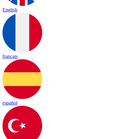
English
français
español