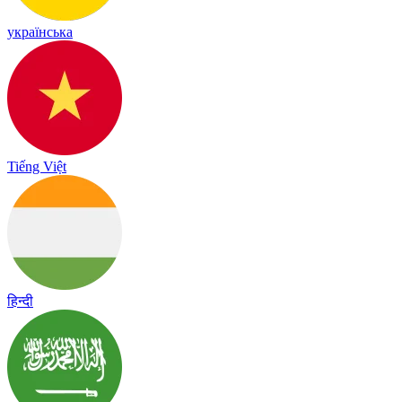
українська
Tiếng Việt
हिन्दी