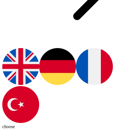
choose