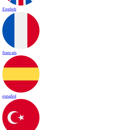
English
français
español