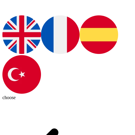
choose