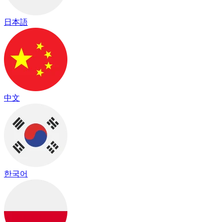
日本語
中文
한국어