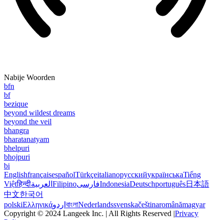
Nabije Woorden
bfn
bf
bezique
beyond wildest dreams
beyond the veil
bhangra
bharatanatyam
bhelpuri
bhojpuri
bi
English
français
español
Türkçe
italiano
русский
українська
Tiếng
Việt
हिन्दी
العربية
Filipino
فارسی
Indonesia
Deutsch
português
日本語
中文
한국어
polski
Ελληνικά
اردو
বাংলা
Nederlands
svenska
čeština
română
magyar
Copyright © 2024 Langeek Inc. | All Rights Reserved |
Privacy