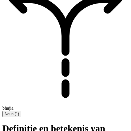
bhajia
Noun
(
1
)
Definitie en betekenis van