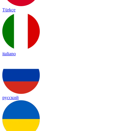
Türkçe
italiano
русский