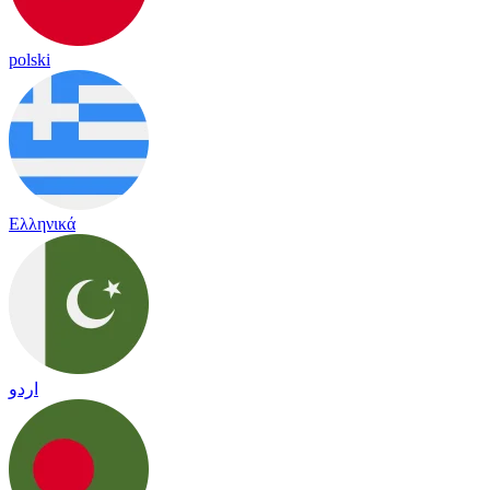
polski
Ελληνικά
اردو