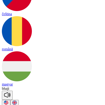
čeština
română
magyar
bha
ji