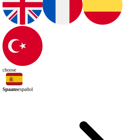
choose
Spaans
español