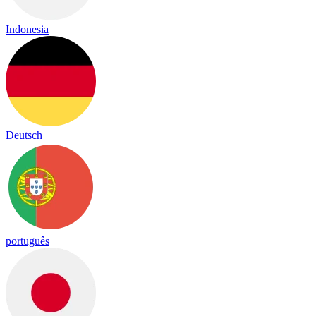
Indonesia
Deutsch
português