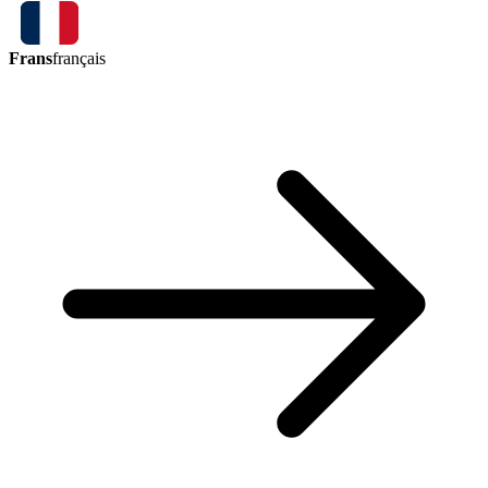
Frans
français