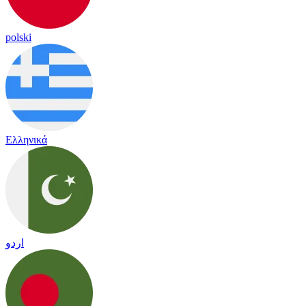
polski
Ελληνικά
اردو