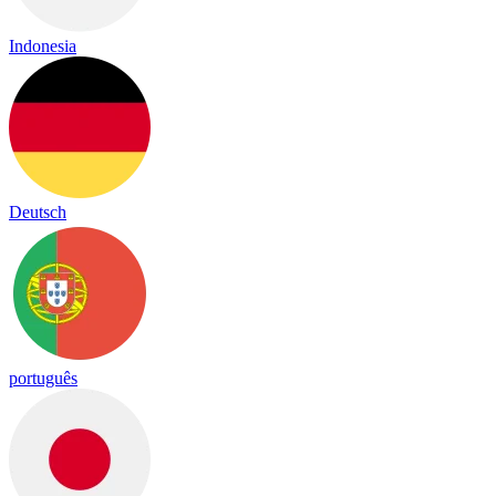
Indonesia
Deutsch
português