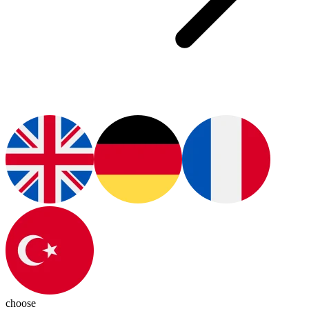
choose