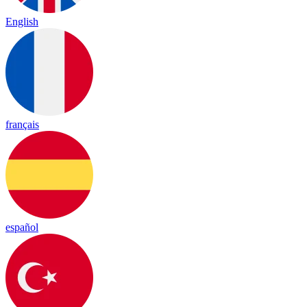
English
français
español