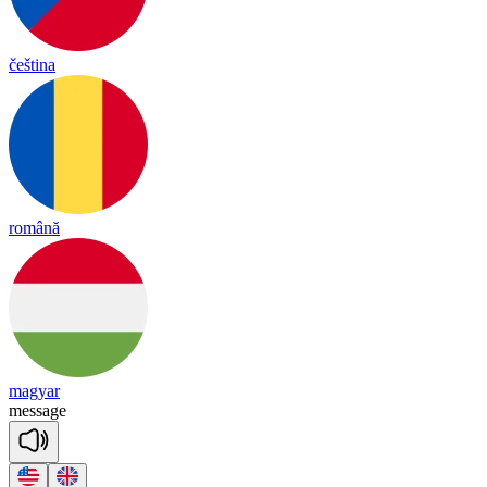
čeština
română
magyar
me
ssage