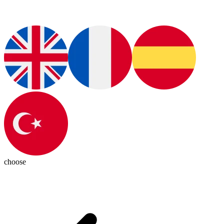
choose