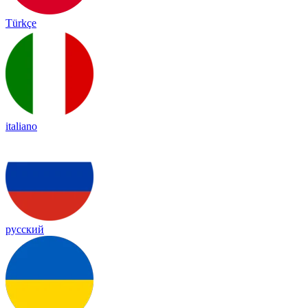
Türkçe
italiano
русский