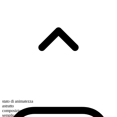
stato di animatezza
astratto
composizione morfologica
semplice