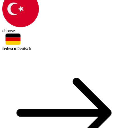
choose
tedesco
Deutsch