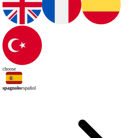
choose
spagnolo
español