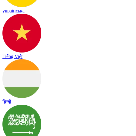
українська
Tiếng Việt
हिन्दी