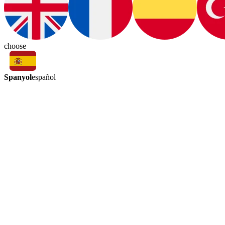
choose
Spanyol
español