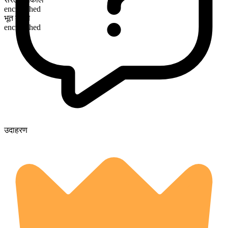
encroached
भूत कृदंत
encroached
उदाहरण