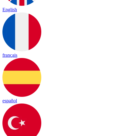
English
français
español