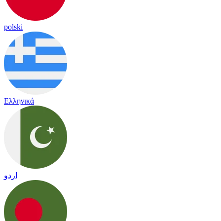
polski
Ελληνικά
اردو