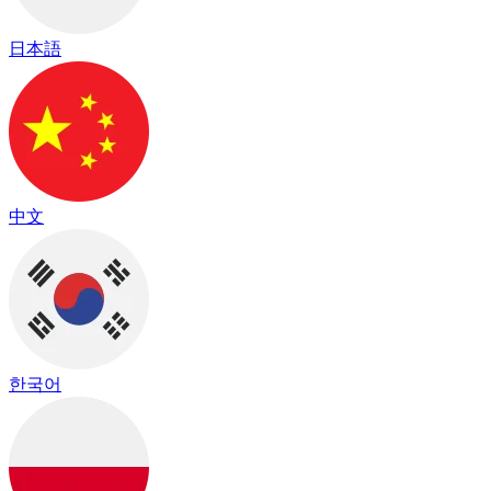
日本語
中文
한국어