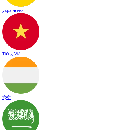
українська
Tiếng Việt
हिन्दी