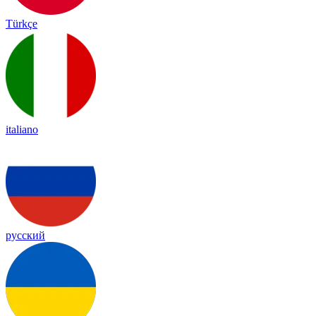
Türkçe
italiano
русский