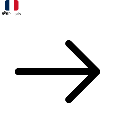
फ़्रेंच
français