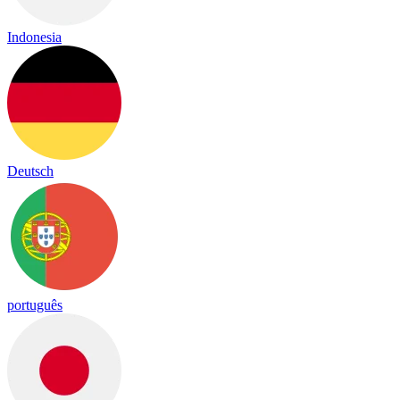
Indonesia
Deutsch
português