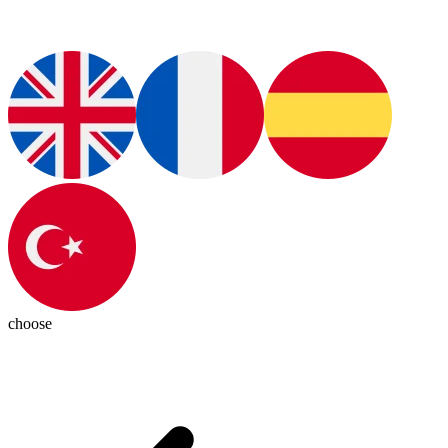
choose