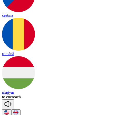
čeština
română
magyar
to
enc
roach