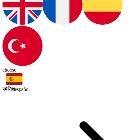
choose
स्पेनिश
español