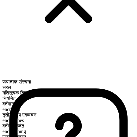
रूपात्मक संरचना
सरल
गतिसूचक क्रिया
नियमित
वर्तमान काल
encroach
तृतीय पुरुष एकवचन
encroaches
वर्तमान कृदंत
encroaching
सरल भूतकाल