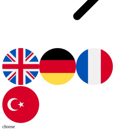
choose