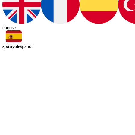
choose
spanyol
español