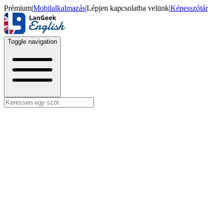
Prémium
|
Mobilalkalmazás
|
Lépjen kapcsolatba velünk
|
Képesszótár
Toggle navigation