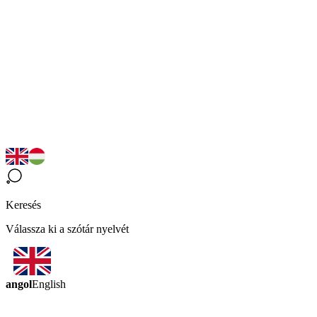
Keresés
Válassza ki a szótár nyelvét
angol
English