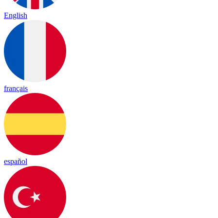
English
français
español