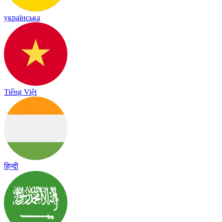
українська
Tiếng Việt
हिन्दी