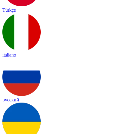
Türkçe
italiano
русский