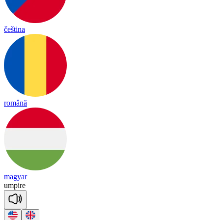
čeština
română
magyar
um
pire