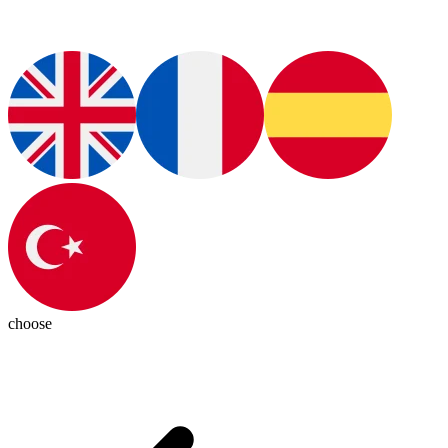
choose