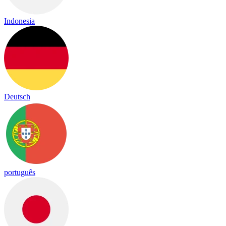
Indonesia
Deutsch
português