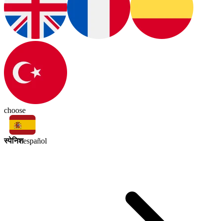
choose
स्पेनिश
español