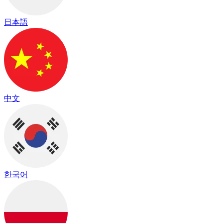
日本語
中文
한국어