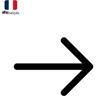
फ़्रेंच
français