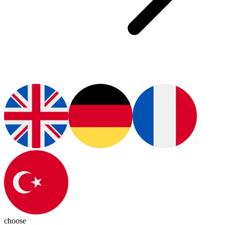
choose