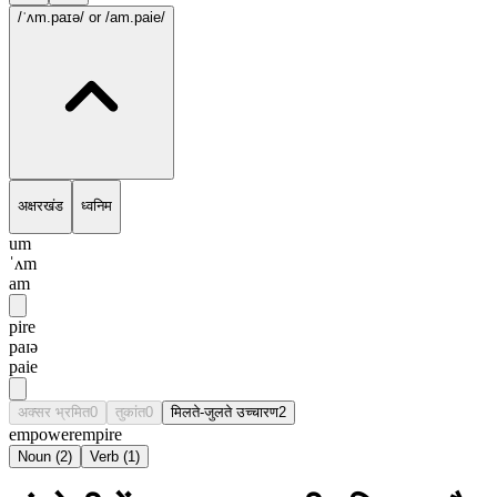
/ˈʌm.paɪə/
or /am.paie/
अक्षरखंड
ध्वनिम
um
ˈʌm
am
pire
paɪə
paie
अक्सर भ्रमित
0
तुकांत
0
मिलते-जुलते उच्चारण
2
empower
empire
Noun
(
2
)
Verb
(
1
)