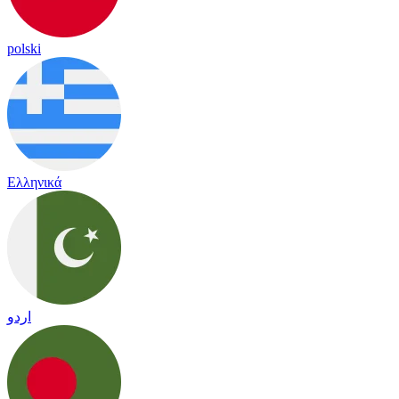
polski
Ελληνικά
اردو