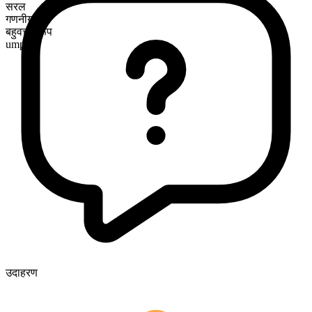
सरल
गणनीय
बहुवचन रूप
umpires
उदाहरण