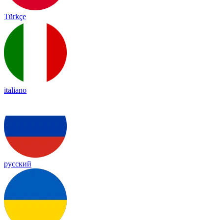
Türkçe
italiano
русский