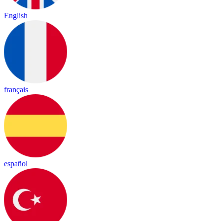
English
français
español