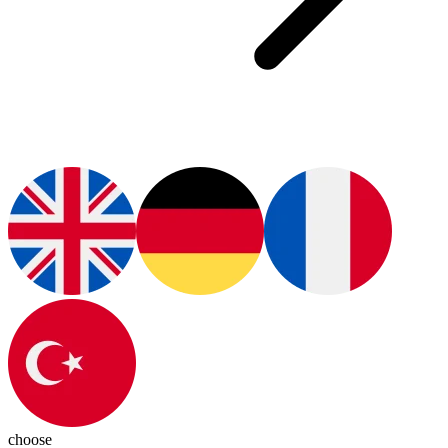
choose