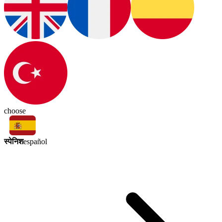
choose
स्पेनिश
español