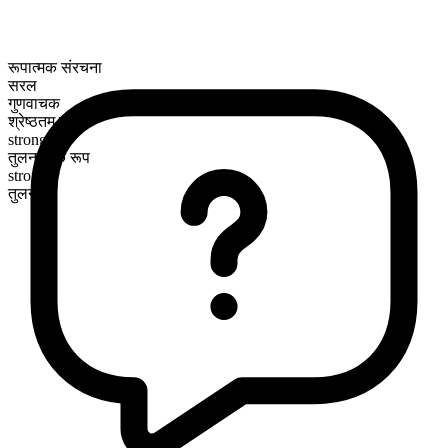
रूपात्मक संरचना
सरल
गुणवाचक
श्रेष्ठतम रूप
strongest
तुलनात्मक रूप
stronger
तुलनीय