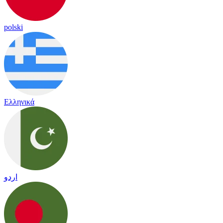
polski
Ελληνικά
اردو