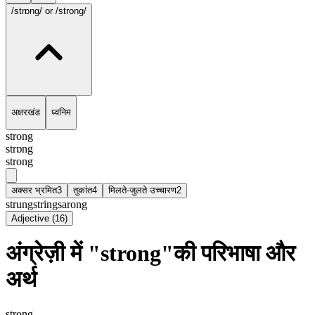
/strɒng/
or /strong/
अक्षरखंड
ध्वनिम
strong
strɒng
strong
अक्सर भ्रमित
3
तुकांत
4
मिलते-जुलते उच्चारण
2
strung
string
sarong
Adjective
(
16
)
अंग्रेज़ी में "strong"की परिभाषा और
अर्थ
strong