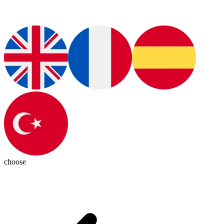
choose