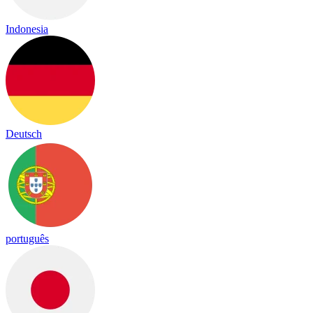
Indonesia
Deutsch
português