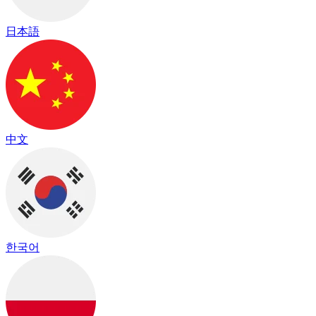
日本語
中文
한국어