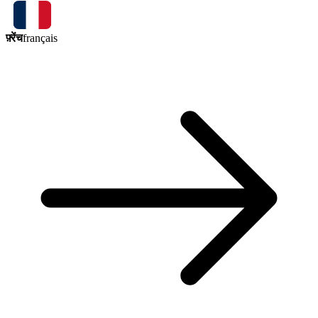
फ़्रेंच
français