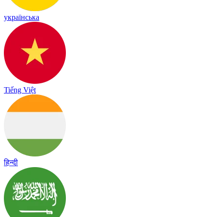
українська
Tiếng Việt
हिन्दी