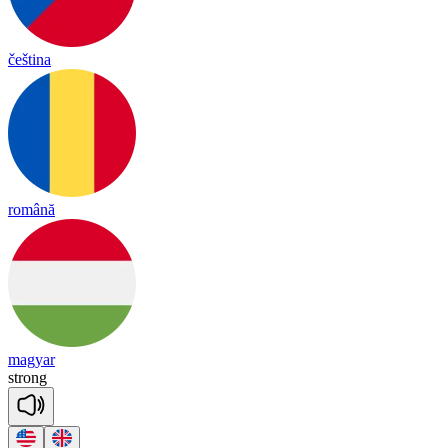
čeština
română
magyar
strong