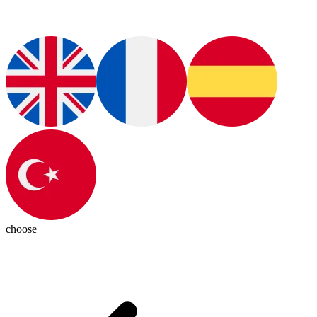
choose