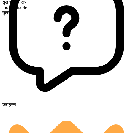
तुलनात्मक रूप
more durable
तुलनीय
उदाहरण