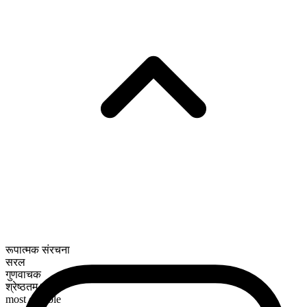
रूपात्मक संरचना
सरल
गुणवाचक
श्रेष्ठतम रूप
most durable