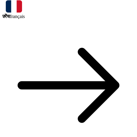
फ़्रेंच
français