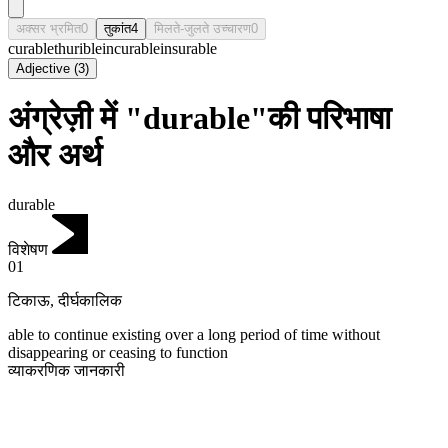
अक्सर भ्रमित
0
तुकांत
4
मिलते-जुलते उच्चारण
0
curable
thurible
incurable
insurable
Adjective
(
3
)
अंग्रेज़ी में "durable"की परिभाषा
और अर्थ
durable
विशेषण
01
टिकाऊ
,
दीर्घकालिक
able to continue existing over a long period of time without
disappearing or ceasing to function
व्याकरणिक जानकारी