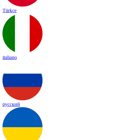
Türkçe
italiano
русский