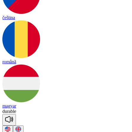
čeština
română
magyar
du
rab
le