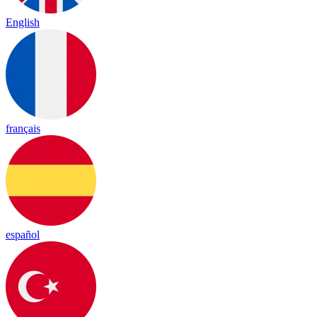
English
français
español