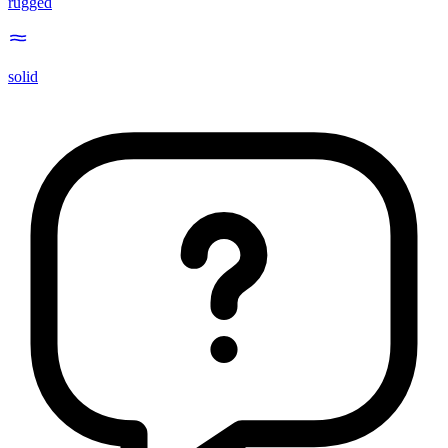
rugged
solid