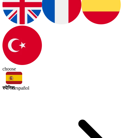
choose
स्पेनिश
español