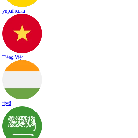
українська
Tiếng Việt
हिन्दी