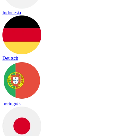
Indonesia
Deutsch
português