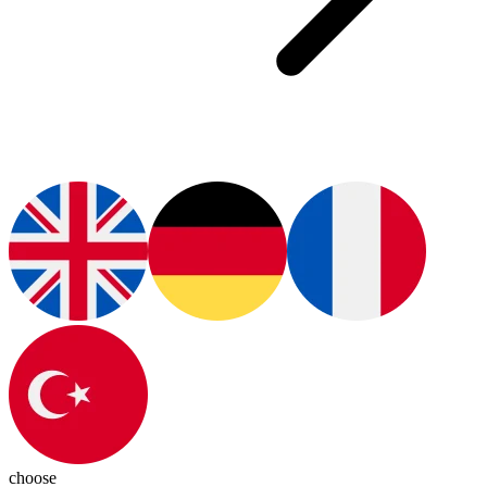
choose