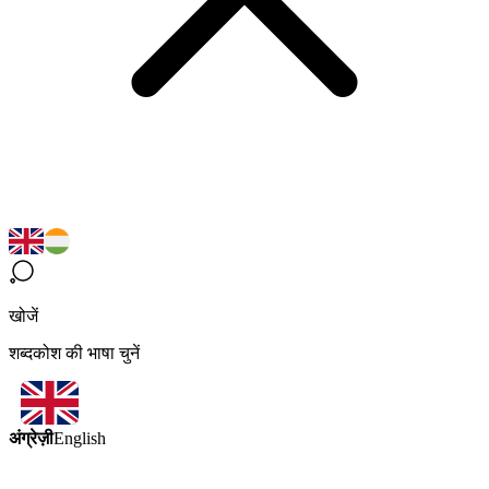
खोजें
शब्दकोश की भाषा चुनें
अंग्रेज़ी
English