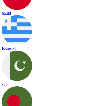
polski
Ελληνικά
اردو