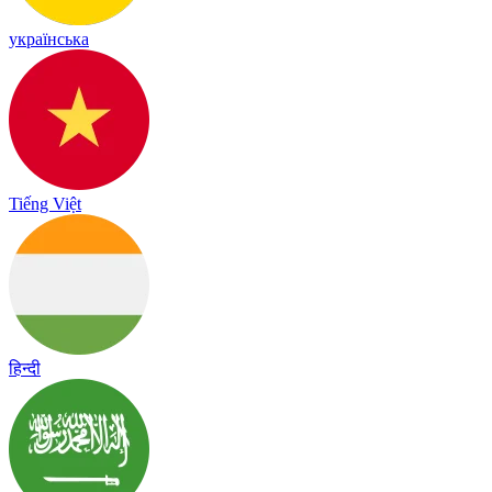
українська
Tiếng Việt
हिन्दी