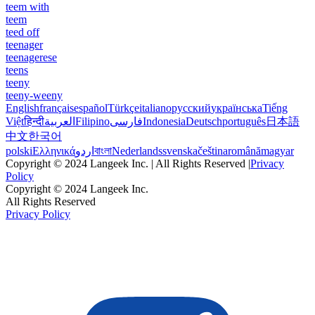
teem with
teem
teed off
teenager
teenagerese
teens
teeny
teeny-weeny
English
français
español
Türkçe
italiano
русский
українська
Tiếng
Việt
हिन्दी
العربية
Filipino
فارسی
Indonesia
Deutsch
português
日本語
中文
한국어
polski
Ελληνικά
اردو
বাংলা
Nederlands
svenska
čeština
română
magyar
Copyright © 2024 Langeek Inc. | All Rights Reserved |
Privacy
Policy
Copyright © 2024 Langeek Inc.
All Rights Reserved
Privacy Policy