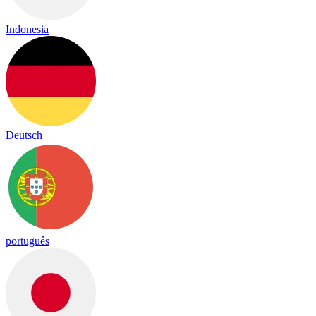
Indonesia
Deutsch
português