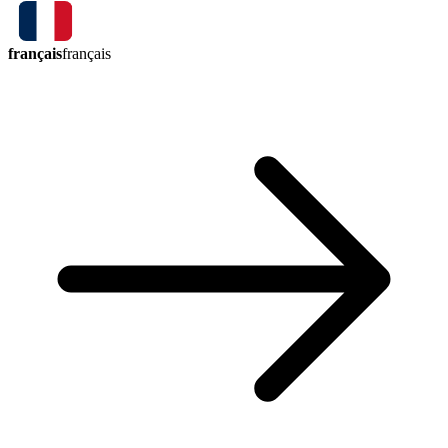
français
français