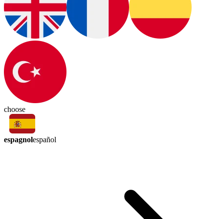
choose
espagnol
español