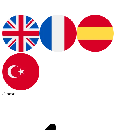
choose