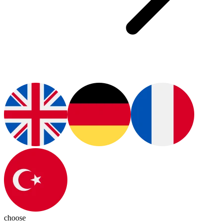
choose