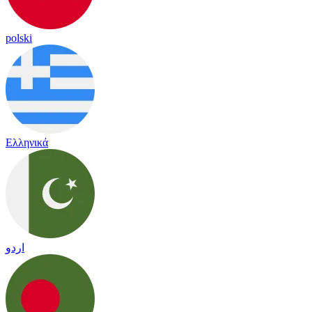
polski
Ελληνικά
اردو