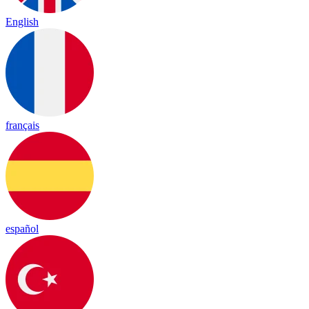
English
français
español