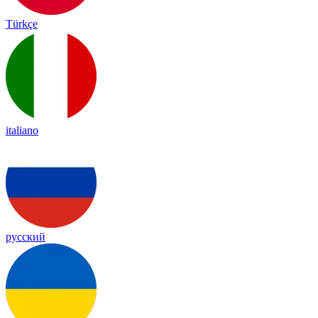
Türkçe
italiano
русский