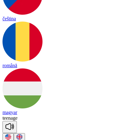
čeština
română
magyar
tee
nage