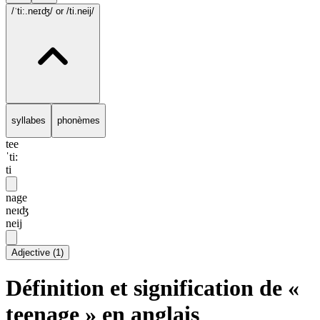
/ˈti:.neɪʤ/
or /ti.neij/
syllabes
phonèmes
tee
ˈti:
ti
nage
neɪʤ
neij
Adjective
(
1
)
Définition et signification de «
teenage » en anglais