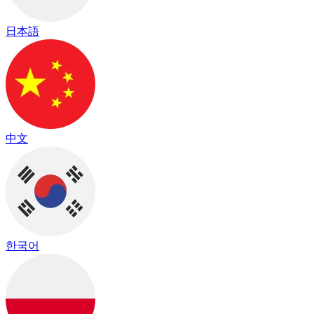
日本語
中文
한국어