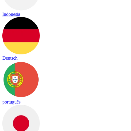
Indonesia
Deutsch
português