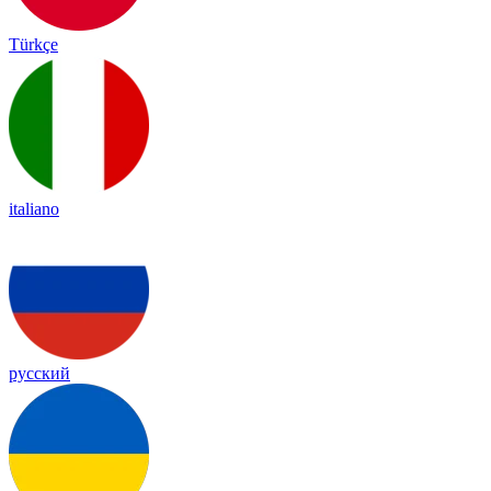
Türkçe
italiano
русский