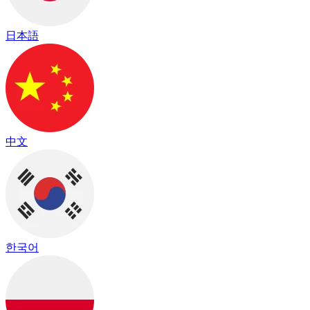
日本語
中文
한국어