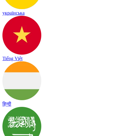
українська
Tiếng Việt
हिन्दी