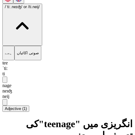
/ˈti:.neɪʤ/
or /ti.neij/
صوتی اکائیاں
ہجے
tee
ˈti:
ti
nage
neɪʤ
neij
Adjective
(
1
)
انگریزی میں "teenage"کی