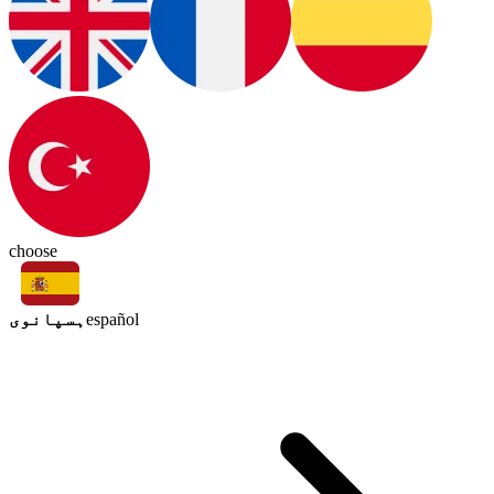
choose
ہسپانوی
español