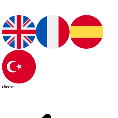
choose