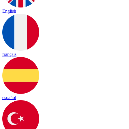
English
français
español