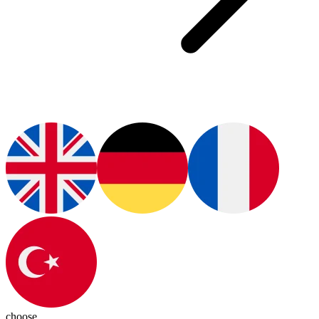
choose