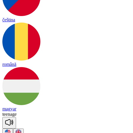
čeština
română
magyar
tee
nage