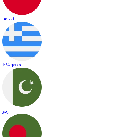
polski
Ελληνικά
اردو