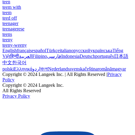
teen
teem with
teem
teed off
teenager
teenagerese
teens
teeny
teeny-weeny
English
français
español
Türkçe
italiano
русский
українська
Tiếng
Việt
हिन्दी
العربية
Filipino
فارسی
Indonesia
Deutsch
português
日本語
中文
한국어
polski
Ελληνικά
اردو
বাংলা
Nederlands
svenska
čeština
română
magyar
Copyright © 2024 Langeek Inc. | All Rights Reserved |
Privacy
Policy
Copyright © 2024 Langeek Inc.
All Rights Reserved
Privacy Policy