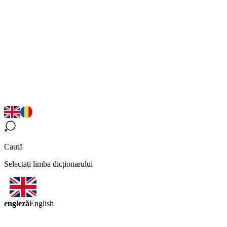
Caută
Selectați limba dicționarului
engleză
English