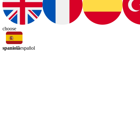
choose
spaniolă
español