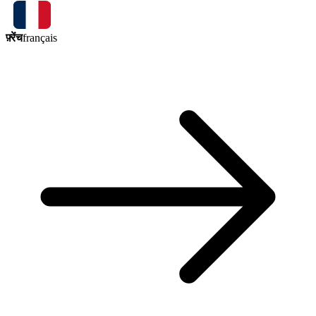
फ़्रेंच
français