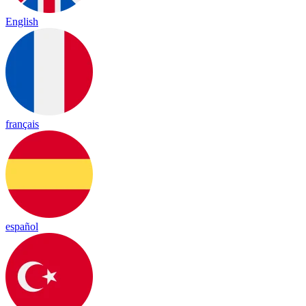
English
français
español