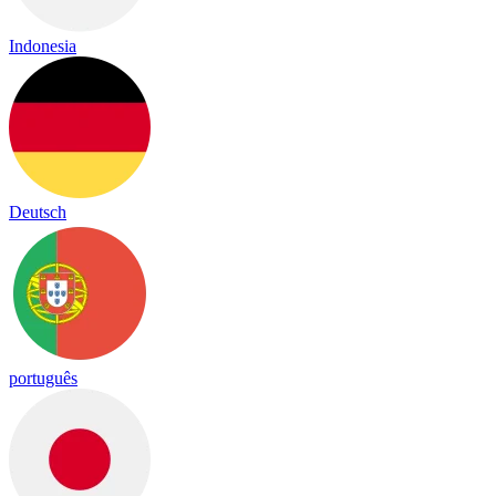
Indonesia
Deutsch
português