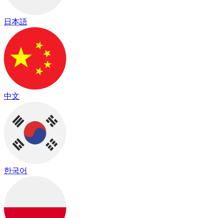
日本語
中文
한국어