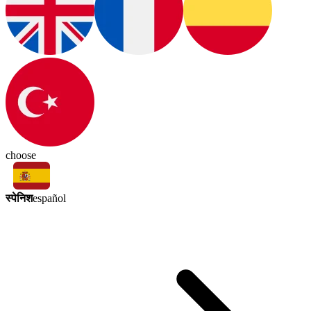
choose
स्पेनिश
español