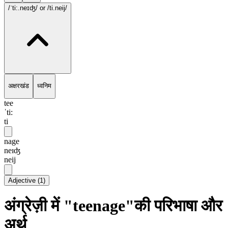
/ˈti:.neɪʤ/
or /ti.neij/
अक्षरखंड
ध्वनिम
tee
ˈti:
ti
nage
neɪʤ
neij
Adjective
(
1
)
अंग्रेज़ी में "teenage"की परिभाषा और
अर्थ