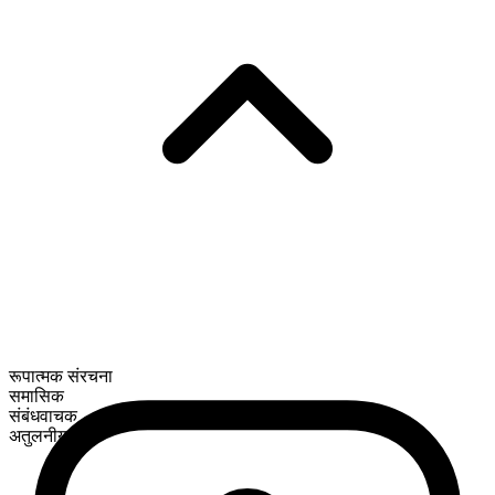
रूपात्मक संरचना
समासिक
संबंधवाचक
अतुलनीय