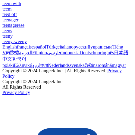
teem with
teem
teed off
teenager
teenagerese
teens
teeny
teeny-weeny
English
français
español
Türkçe
italiano
русский
українська
Tiếng
Việt
हिन्दी
العربية
Filipino
فارسی
Indonesia
Deutsch
português
日本語
中文
한국어
polski
Ελληνικά
اردو
বাংলা
Nederlands
svenska
čeština
română
magyar
Copyright © 2024 Langeek Inc. | All Rights Reserved |
Privacy
Policy
Copyright © 2024 Langeek Inc.
All Rights Reserved
Privacy Policy