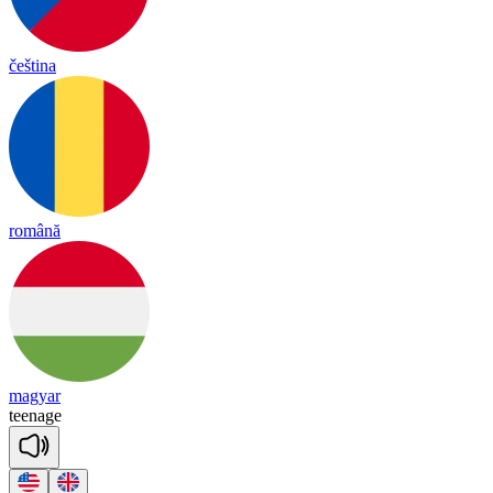
čeština
română
magyar
tee
nage