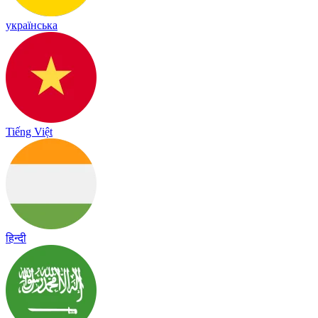
українська
Tiếng Việt
हिन्दी