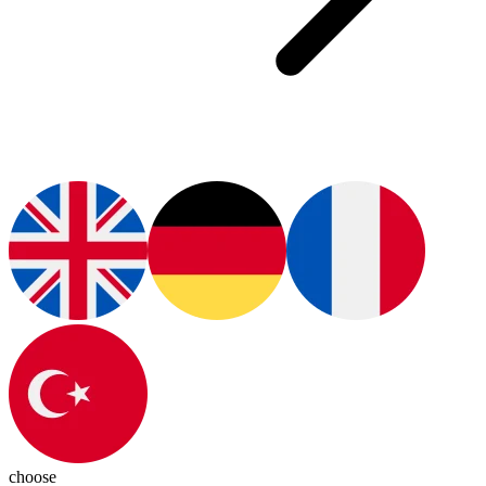
choose