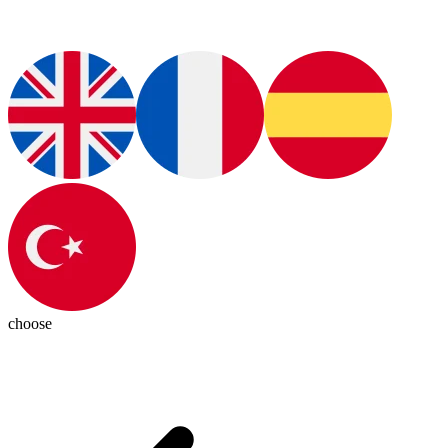
choose