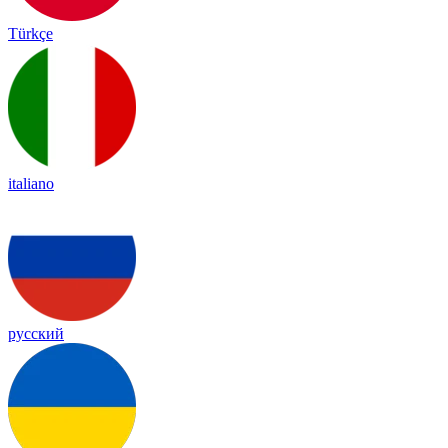
Türkçe
italiano
русский