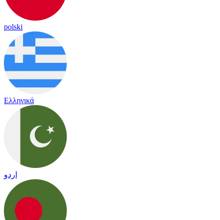
polski
Ελληνικά
اردو