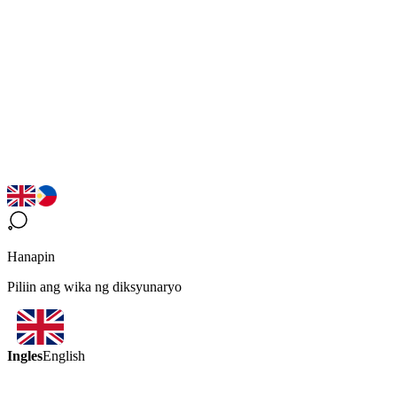
Hanapin
Piliin ang wika ng diksyunaryo
Ingles
English