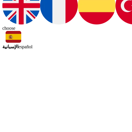
choose
الإسبانية
español