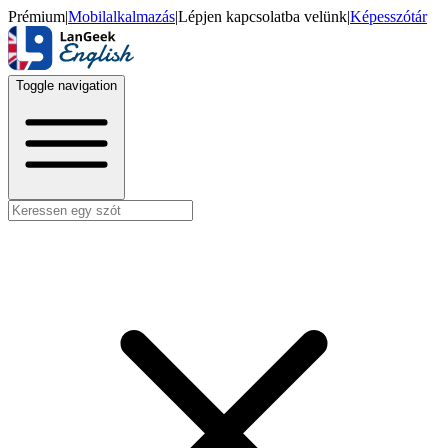
Prémium
|
Mobilalkalmazás
|
Lépjen kapcsolatba velünk
|
Képesszótár
Toggle navigation