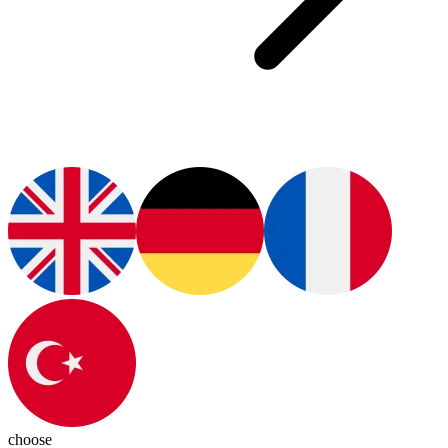
choose