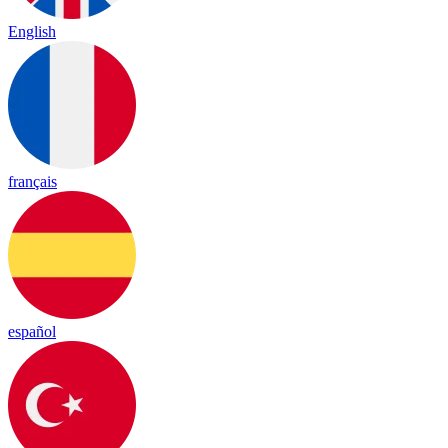
English
français
español