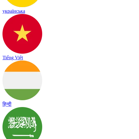
українська
Tiếng Việt
हिन्दी