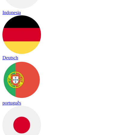
Indonesia
Deutsch
português