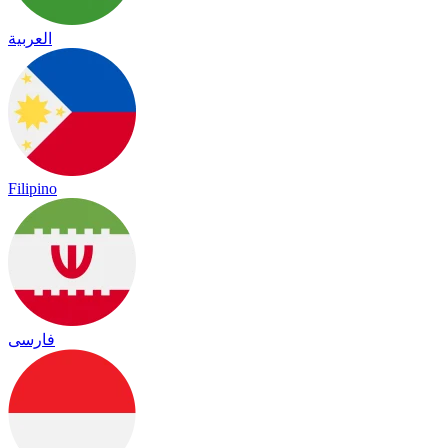
العربية
Filipino
فارسی