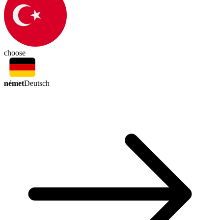
choose
német
Deutsch