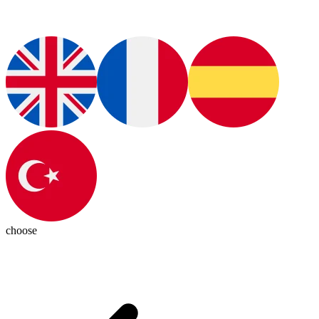
choose