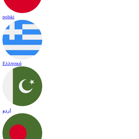
polski
Ελληνικά
اردو