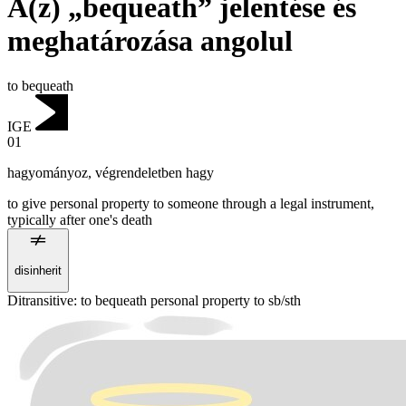
A(z) „bequeath” jelentése és
meghatározása angolul
to bequeath
IGE
01
hagyományoz
,
végrendeletben hagy
to give personal property to someone through a legal instrument,
typically after one's death
disinherit
Ditransitive
:
to bequeath
personal property to sb/sth