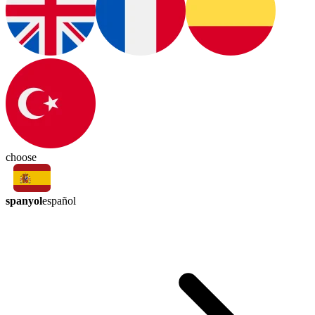
choose
spanyol
español