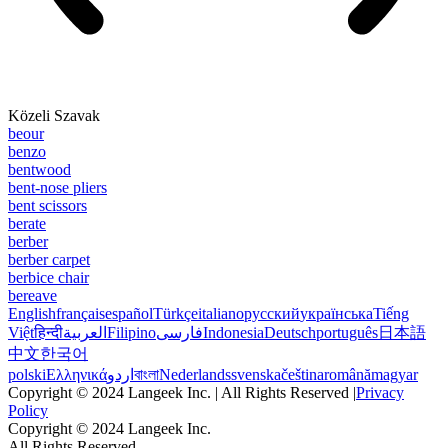
Közeli Szavak
beour
benzo
bentwood
bent-nose pliers
bent scissors
berate
berber
berber carpet
berbice chair
bereave
English
français
español
Türkçe
italiano
русский
українська
Tiếng
Việt
हिन्दी
العربية
Filipino
فارسی
Indonesia
Deutsch
português
日本語
中文
한국어
polski
Ελληνικά
اردو
বাংলা
Nederlands
svenska
čeština
română
magyar
Copyright © 2024 Langeek Inc. | All Rights Reserved |
Privacy
Policy
Copyright © 2024 Langeek Inc.
All Rights Reserved