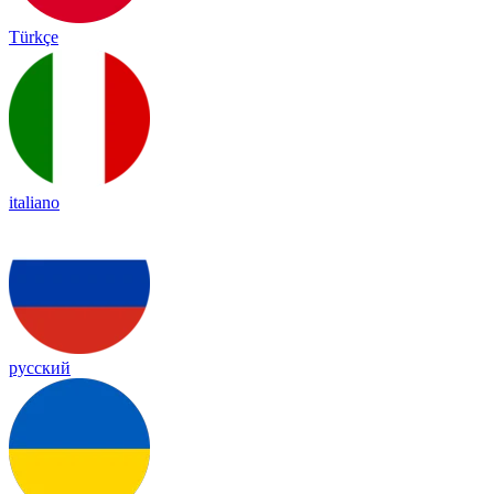
Türkçe
italiano
русский