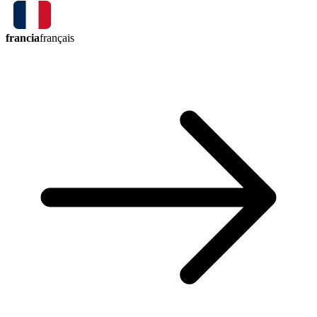
francia
français