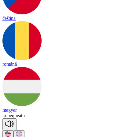
čeština
română
magyar
to
beq
ueath