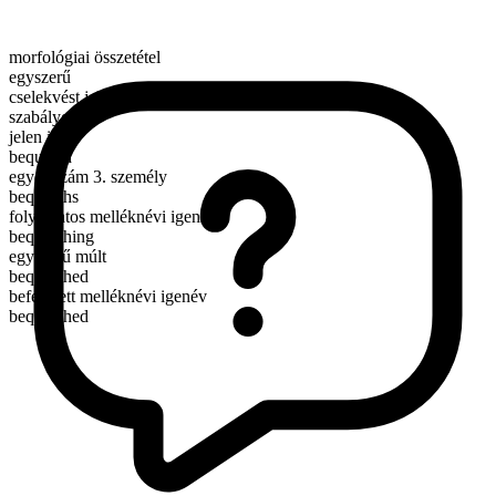
morfológiai összetétel
egyszerű
cselekvést jelentő ige
szabályos
jelen idő
bequeath
egyes szám 3. személy
bequeaths
folyamatos melléknévi igenév
bequeathing
egyszerű múlt
bequeathed
befejezett melléknévi igenév
bequeathed