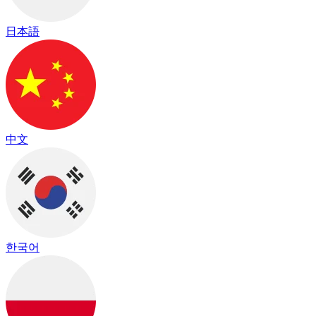
日本語
中文
한국어