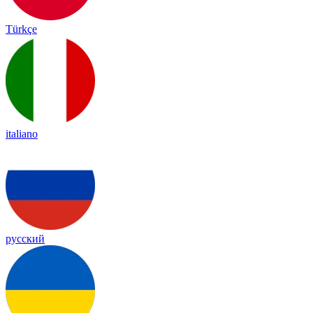
Türkçe
italiano
русский