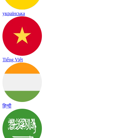
українська
Tiếng Việt
हिन्दी