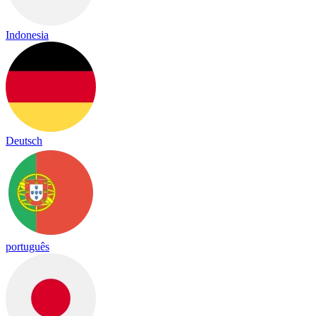
Indonesia
Deutsch
português