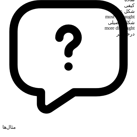
کیفی
شکل عالی
most distraught
شکل تفضیلی
more distraught
درجه‌پذیر
مثال‌ها