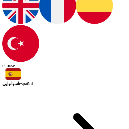
choose
اسپانیایی
español