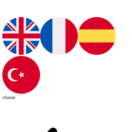
choose