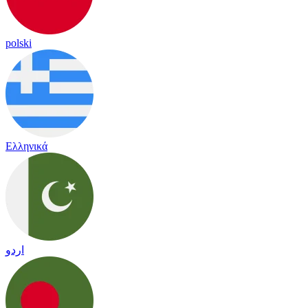
polski
Ελληνικά
اردو