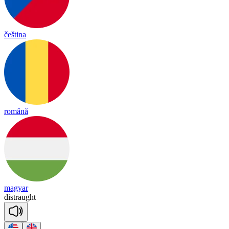
čeština
română
magyar
dist
raught