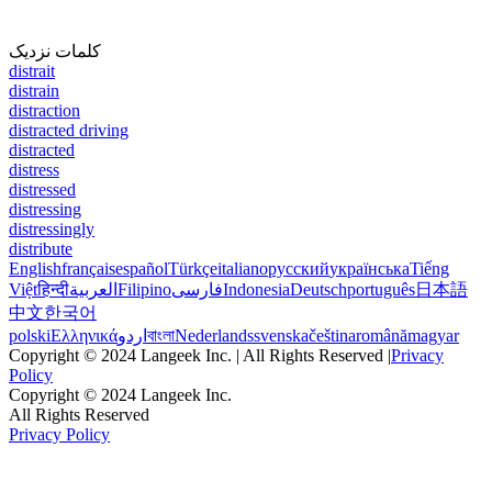
کلمات نزدیک
distrait
distrain
distraction
distracted driving
distracted
distress
distressed
distressing
distressingly
distribute
English
français
español
Türkçe
italiano
русский
українська
Tiếng
Việt
हिन्दी
العربية
Filipino
فارسی
Indonesia
Deutsch
português
日本語
中文
한국어
polski
Ελληνικά
اردو
বাংলা
Nederlands
svenska
čeština
română
magyar
Copyright © 2024 Langeek Inc. | All Rights Reserved |
Privacy
Policy
Copyright © 2024 Langeek Inc.
All Rights Reserved
Privacy Policy