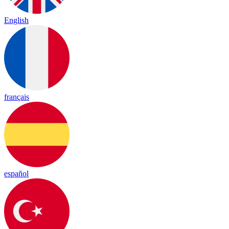
English
français
español