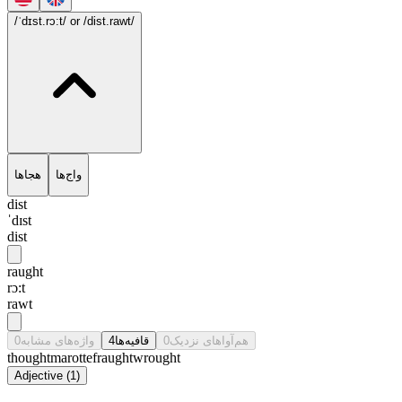
/ˈdɪst.rɔ:t/
or /dist.rawt/
واج‌ها
هجاها
dist
ˈdɪst
dist
raught
rɔ:t
rawt
0
واژه‌های مشابه
4
قافیه‌ها
0
هم‌آواهای نزدیک
thought
marotte
fraught
wrought
Adjective
(
1
)