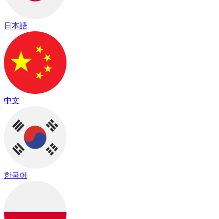
日本語
中文
한국어