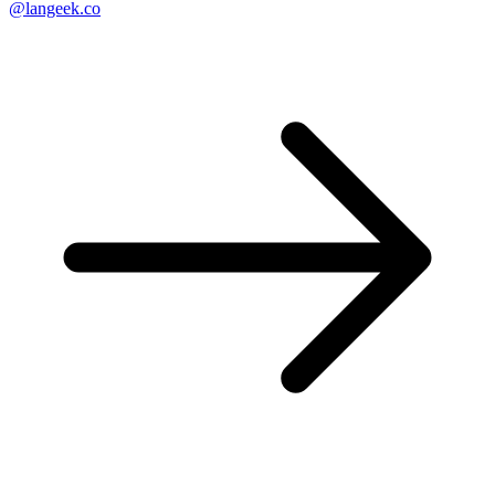
@langeek.co