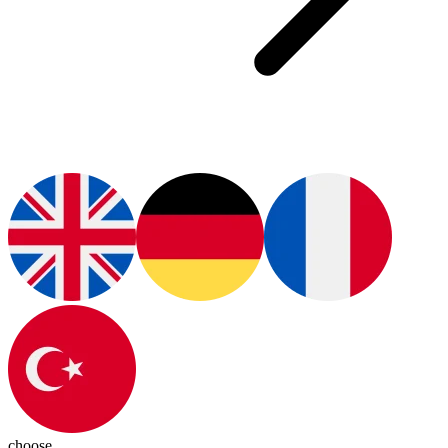
choose