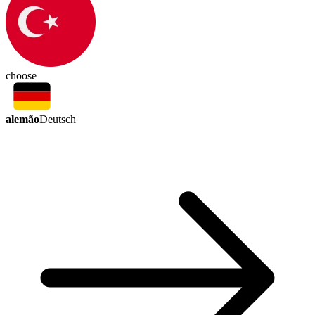
choose
alemão
Deutsch