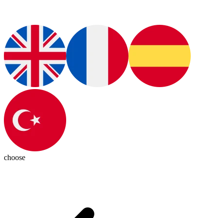
choose