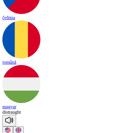
čeština
română
magyar
dist
raught