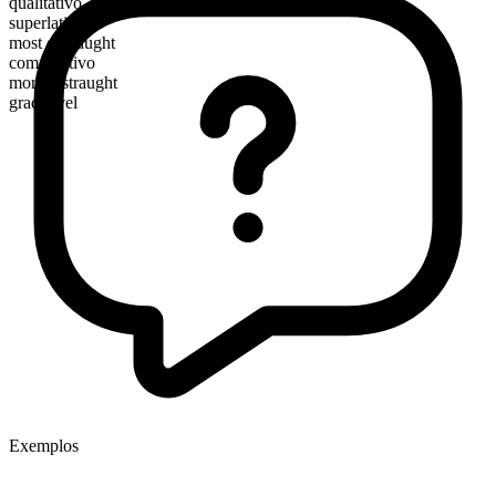
qualitativo
superlativo
most distraught
comparativo
more distraught
graduável
Exemplos