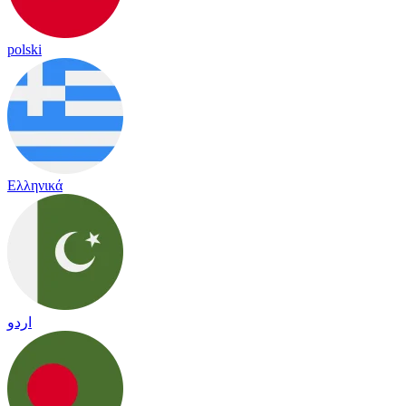
polski
Ελληνικά
اردو