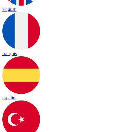
English
français
español