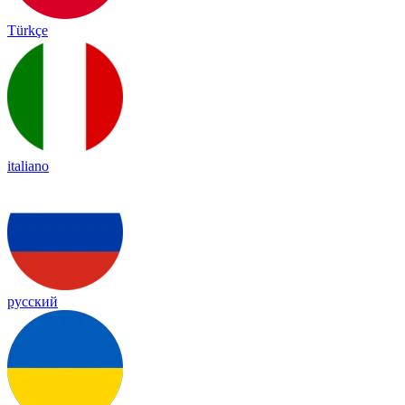
Türkçe
italiano
русский