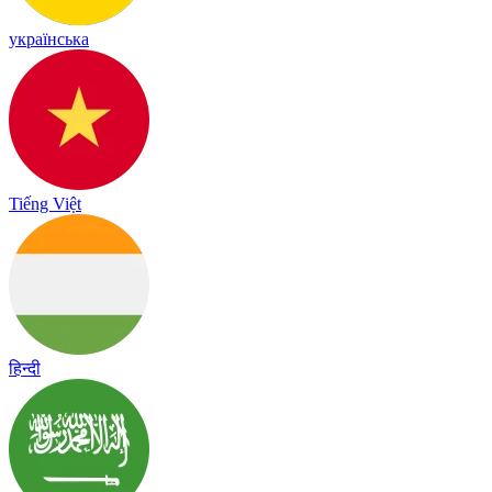
українська
Tiếng Việt
हिन्दी