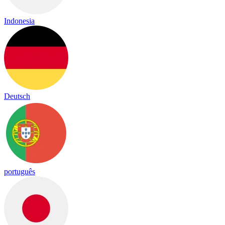
Indonesia
Deutsch
português