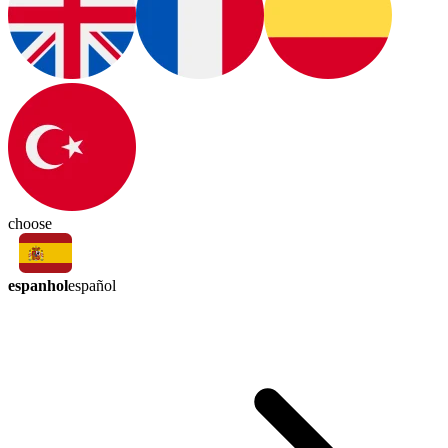
choose
espanhol
español