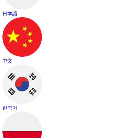
日本語
中文
한국어