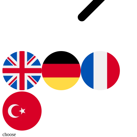
choose