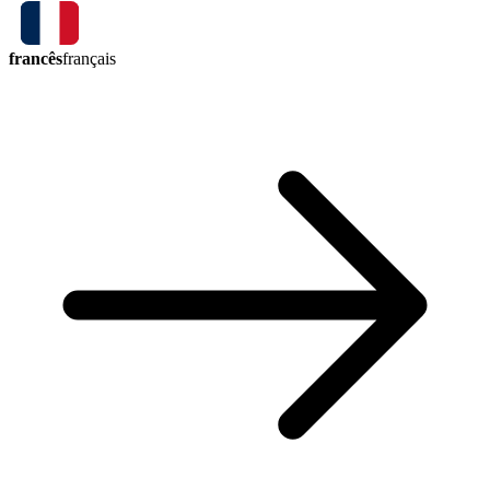
francês
français