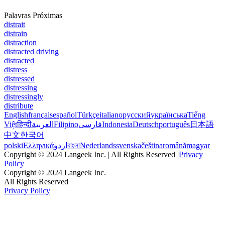
Palavras Próximas
distrait
distrain
distraction
distracted driving
distracted
distress
distressed
distressing
distressingly
distribute
English
français
español
Türkçe
italiano
русский
українська
Tiếng
Việt
हिन्दी
العربية
Filipino
فارسی
Indonesia
Deutsch
português
日本語
中文
한국어
polski
Ελληνικά
اردو
বাংলা
Nederlands
svenska
čeština
română
magyar
Copyright © 2024 Langeek Inc. | All Rights Reserved |
Privacy
Policy
Copyright © 2024 Langeek Inc.
All Rights Reserved
Privacy Policy