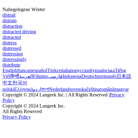
Nahegelegene Wörter
distrait
distrain
distraction
distracted driving
distracted
distress
distressed
distressing
distressingly
distribute
English
français
español
Türkçe
italiano
русский
українська
Tiếng
Việt
हिन्दी
العربية
Filipino
فارسی
Indonesia
Deutsch
português
日本語
中文
한국어
polski
Ελληνικά
اردو
বাংলা
Nederlands
svenska
čeština
română
magyar
Copyright © 2024 Langeek Inc. | All Rights Reserved |
Privacy
Policy
Copyright © 2024 Langeek Inc.
All Rights Reserved
Privacy Policy