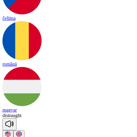
čeština
română
magyar
dist
raught