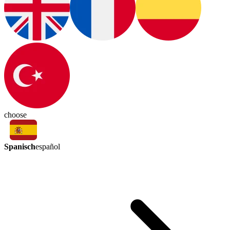
choose
Spanisch
español