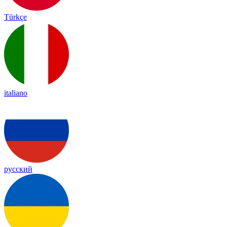
Türkçe
italiano
русский