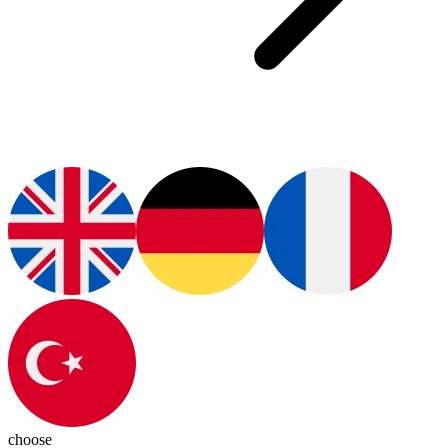
choose