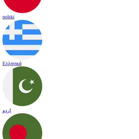
polski
Ελληνικά
اردو