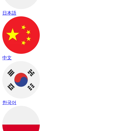
日本語
中文
한국어