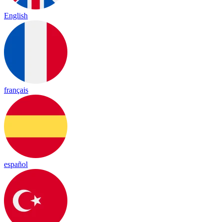
English
français
español