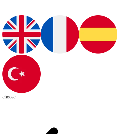
choose