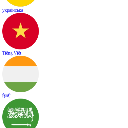
українська
Tiếng Việt
हिन्दी