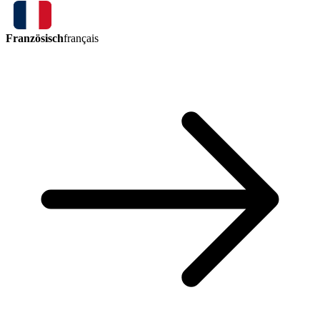
Französisch
français