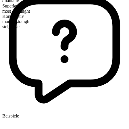
qualitativ
Superlativ
most distraught
Komparativ
more distraught
steigerbar
Beispiele