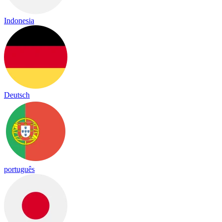
Indonesia
Deutsch
português