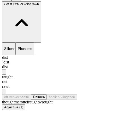
/ˈdɪst.rɔ:t/
or /dist.rawt/
Silben
Phoneme
dist
ˈdɪst
dist
raught
rɔ:t
rawt
oft verwechselt
0
Reime
4
ähnlich klingend
0
thought
marotte
fraught
wrought
Adjective
(
1
)