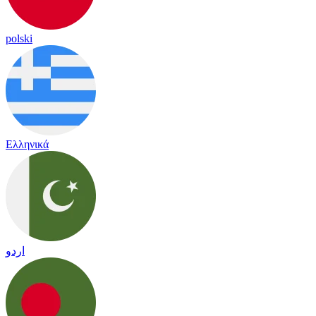
polski
Ελληνικά
اردو