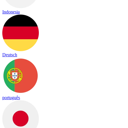
Indonesia
Deutsch
português