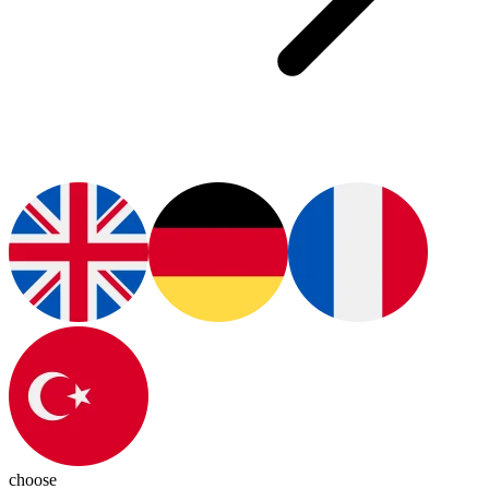
choose