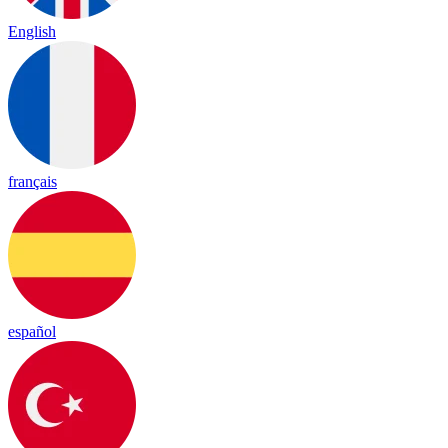
English
français
español