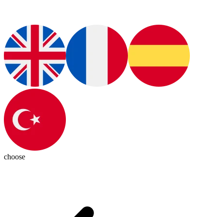
choose