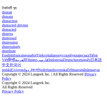
নিকটবর্তী শব্দ
distrait
distrain
distraction
distracted driving
distracted
distress
distressed
distressing
distressingly
distribute
English
français
español
Türkçe
italiano
русский
українська
Tiếng
Việt
हिन्दी
العربية
Filipino
فارسی
Indonesia
Deutsch
português
日本語
中文
한국어
polski
Ελληνικά
اردو
বাংলা
Nederlands
svenska
čeština
română
magyar
Copyright © 2024 Langeek Inc. | All Rights Reserved |
Privacy
Policy
Copyright © 2024 Langeek Inc.
All Rights Reserved
Privacy Policy