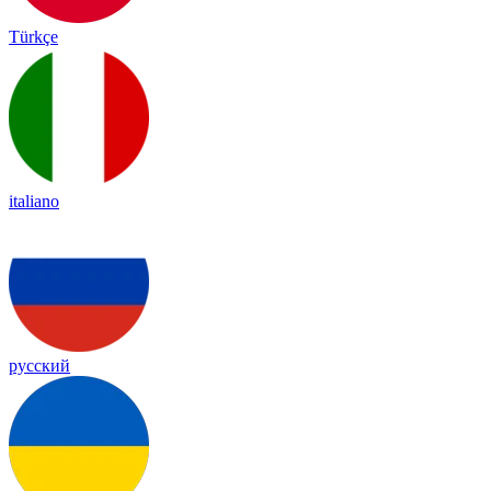
Türkçe
italiano
русский