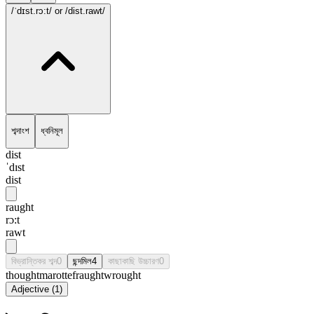
/ˈdɪst.rɔ:t/
or /dist.rawt/
শব্দাংশ
ধ্বনিমূল
dist
ˈdɪst
dist
raught
rɔ:t
rawt
বিভ্রান্তিকর শব্দ
0
ছন্দমিল
4
কাছাকাছি উচ্চারণ
0
thought
marotte
fraught
wrought
Adjective
(
1
)