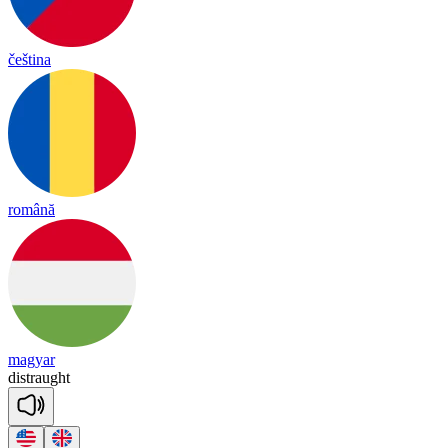
čeština
română
magyar
dist
raught