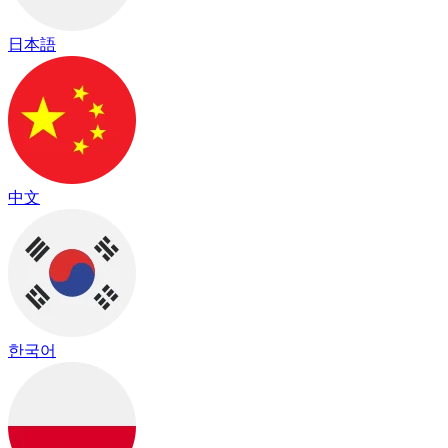
日本語
中文
한국어