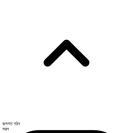
রূপগত গঠন
সরল