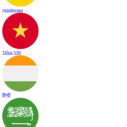
українська
Tiếng Việt
हिन्दी