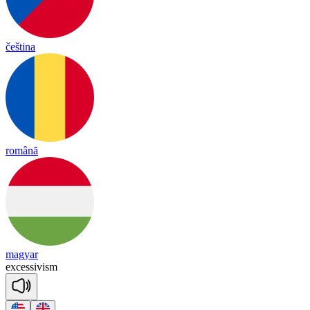
čeština
română
magyar
exc
e
ssi
vism