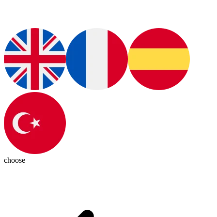
choose