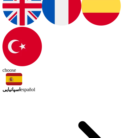
choose
اسپانیایی
español