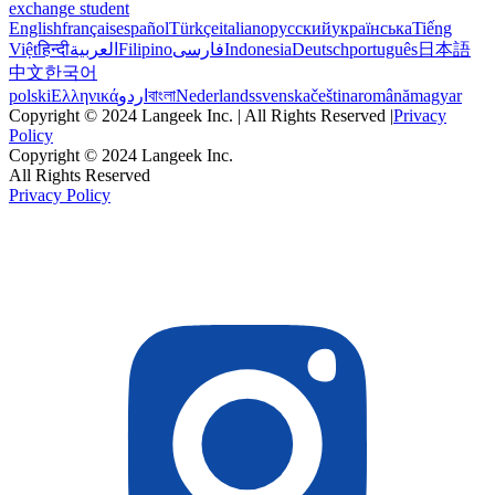
exchange student
English
français
español
Türkçe
italiano
русский
українська
Tiếng
Việt
हिन्दी
العربية
Filipino
فارسی
Indonesia
Deutsch
português
日本語
中文
한국어
polski
Ελληνικά
اردو
বাংলা
Nederlands
svenska
čeština
română
magyar
Copyright © 2024 Langeek Inc. | All Rights Reserved |
Privacy
Policy
Copyright © 2024 Langeek Inc.
All Rights Reserved
Privacy Policy