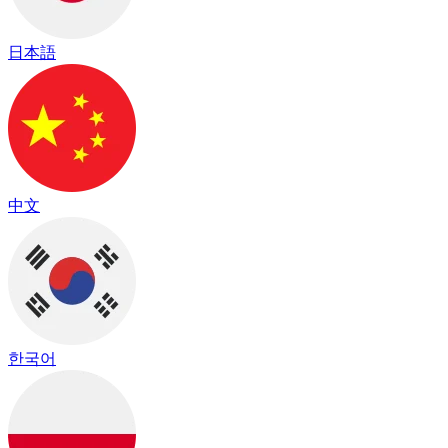
日本語
中文
한국어