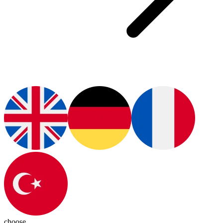
choose