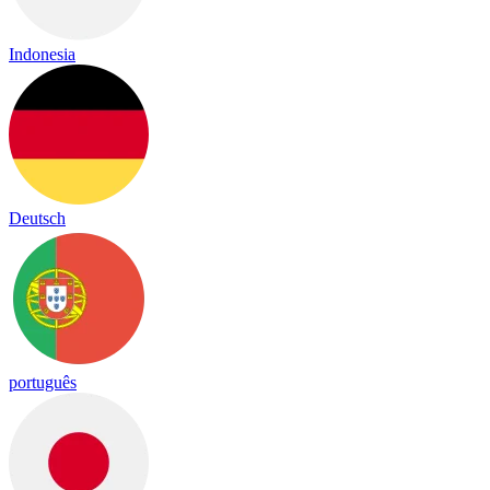
Indonesia
Deutsch
português