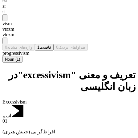
ssi
sɪ
si
vism
vɪəzm
viezm
0
واژه‌های مشابه
1
قافیه‌ها
0
هم‌آواهای نزدیک
progressivism
Noun
(
1
)
تعریف و معنی "excessivism"در
زبان انگلیسی
Excessivism
اسم
01
افراط‌گرایی (جنبش هنری)