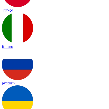
Türkçe
italiano
русский