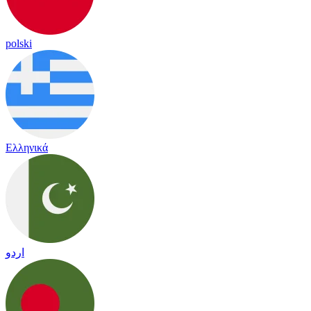
polski
Ελληνικά
اردو