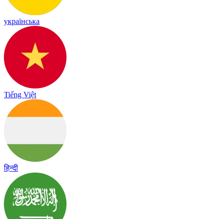
українська
Tiếng Việt
हिन्दी