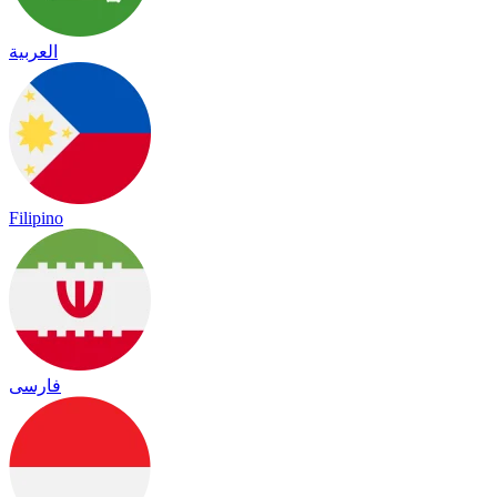
العربية
Filipino
فارسی