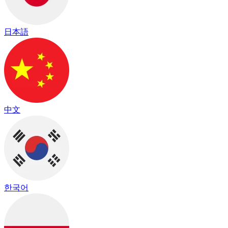
日本語
中文
한국어