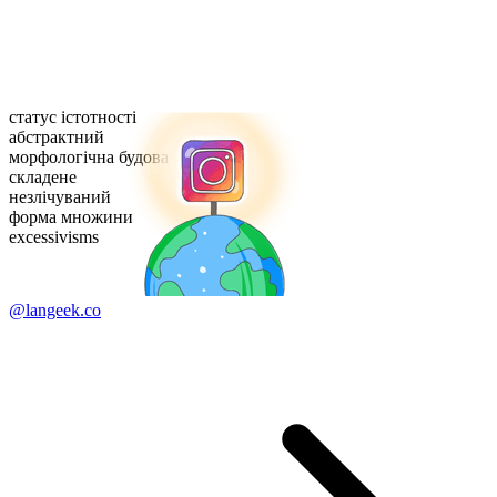
статус істотності
абстрактний
морфологічна будова
складене
незлічуваний
форма множини
excessivisms
@langeek.co