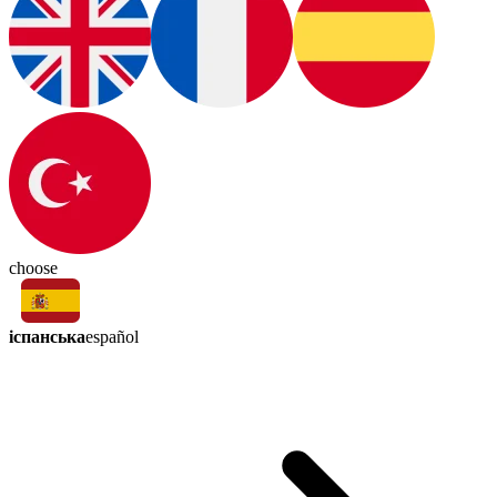
choose
іспанська
español