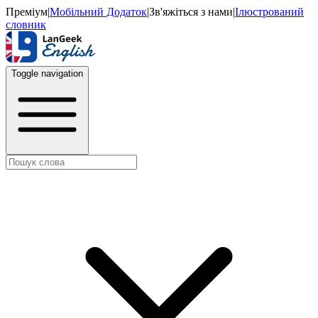
Преміум
|
Мобільний Додаток
|
Зв'яжіться з нами
|
Ілюстрований
словник
Toggle navigation