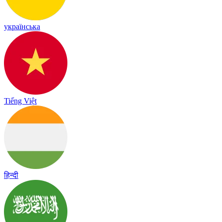
українська
Tiếng Việt
हिन्दी