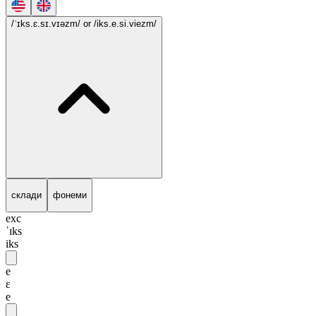
/ˈɪks.ɛ.sɪ.vɪəzm/
or /iks.e.si.viezm/
склади
фонеми
exc
ˈɪks
iks
e
ɛ
e