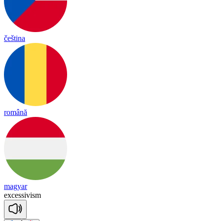
čeština
română
magyar
exc
e
ssi
vism