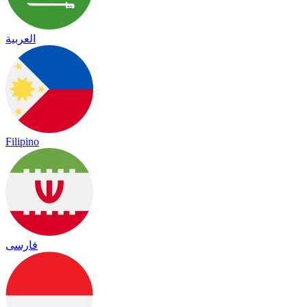
العربية
Filipino
فارسی