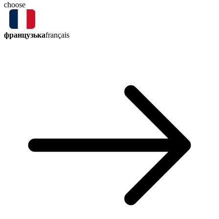
choose
французька
français