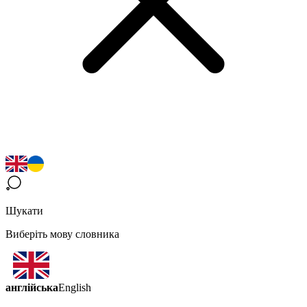
Шукати
Виберіть мову словника
англійська
English