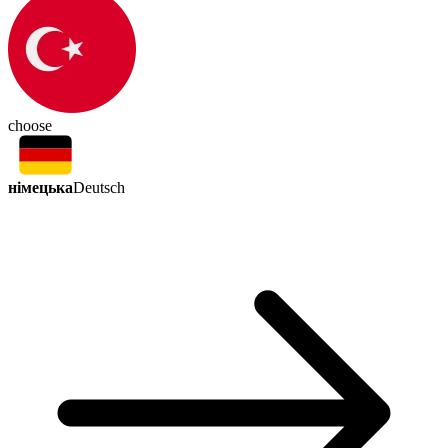
choose
німецька
Deutsch