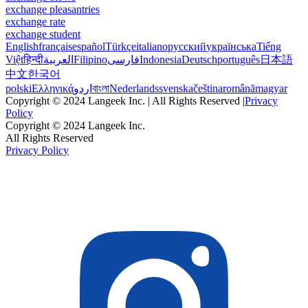
exchange pleasantries
exchange rate
exchange student
English
français
español
Türkçe
italiano
русский
українська
Tiếng
Việt
हिन्दी
العربية
Filipino
فارسی
Indonesia
Deutsch
português
日本語
中文
한국어
polski
Ελληνικά
اردو
বাংলা
Nederlands
svenska
čeština
română
magyar
Copyright © 2024 Langeek Inc. | All Rights Reserved |
Privacy
Policy
Copyright © 2024 Langeek Inc.
All Rights Reserved
Privacy Policy