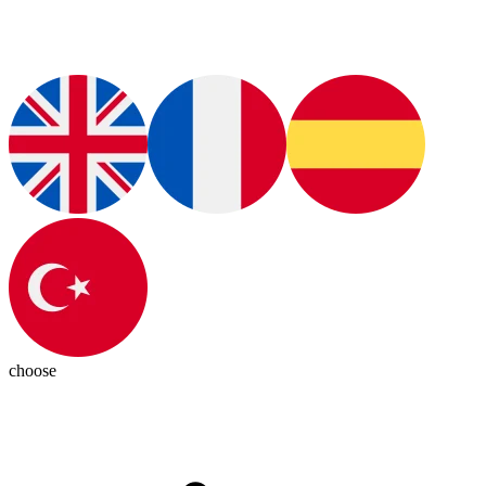
choose