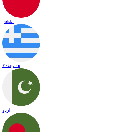
polski
Ελληνικά
اردو