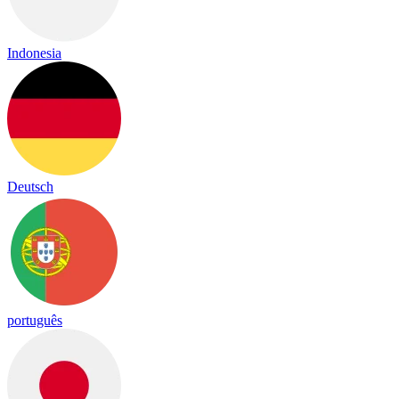
Indonesia
Deutsch
português