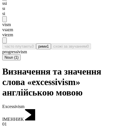
ssi
sɪ
si
vism
vɪəzm
viezm
часто плутають
0
рими
1
схожі за звучанням
0
progressivism
Noun
(
1
)
Визначення та значення
слова «excessivism»
англійською мовою
Excessivism
ІМЕННИК
01