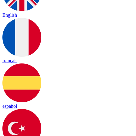
English
français
español