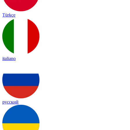
Türkçe
italiano
русский