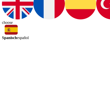
choose
Spanisch
español