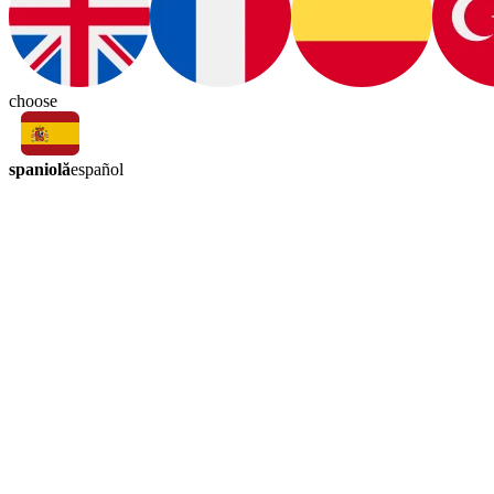
choose
spaniolă
español