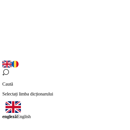
Caută
Selectați limba dicționarului
engleză
English