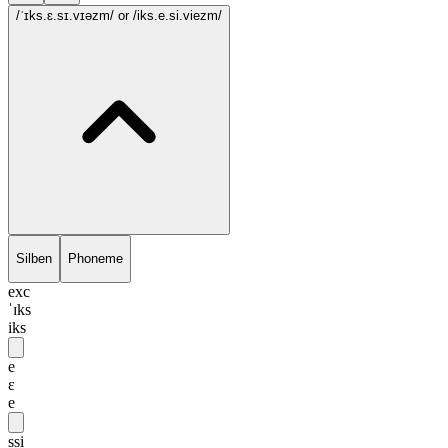
/ˈɪks.ɛ.sɪ.vɪəzm/
or /iks.e.si.viezm/
Silben
Phoneme
exc
ˈɪks
iks
e
ɛ
e
ssi