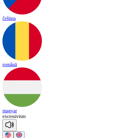
čeština
română
magyar
exc
e
ssi
vism