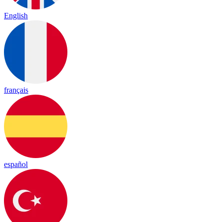
English
français
español