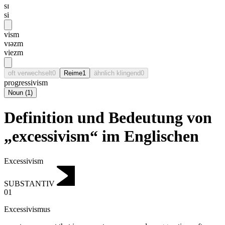
sɪ
si
vism
vɪəzm
viezm
oft verwechselt
0
Reime
1
ähnlich klingend
0
progressivism
Noun
(
1
)
Definition und Bedeutung von
„excessivism“ im Englischen
Excessivism
SUBSTANTIV
01
Excessivismus