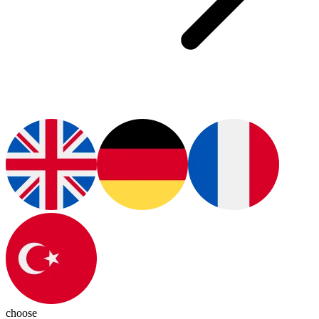
choose