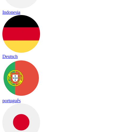
Indonesia
Deutsch
português