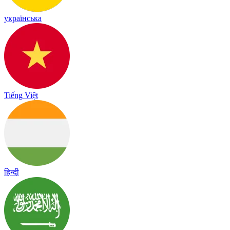
українська
Tiếng Việt
हिन्दी