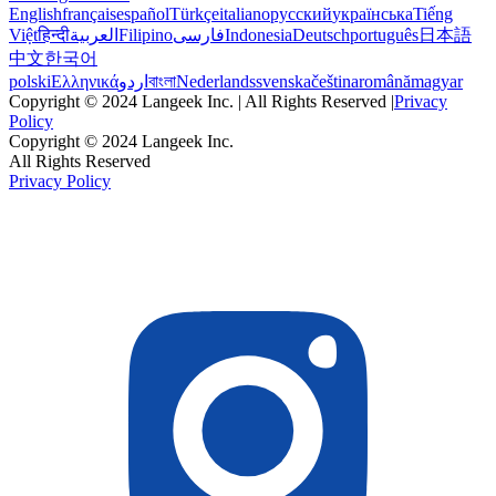
English
français
español
Türkçe
italiano
русский
українська
Tiếng
Việt
हिन्दी
العربية
Filipino
فارسی
Indonesia
Deutsch
português
日本語
中文
한국어
polski
Ελληνικά
اردو
বাংলা
Nederlands
svenska
čeština
română
magyar
Copyright © 2024 Langeek Inc. | All Rights Reserved |
Privacy
Policy
Copyright © 2024 Langeek Inc.
All Rights Reserved
Privacy Policy