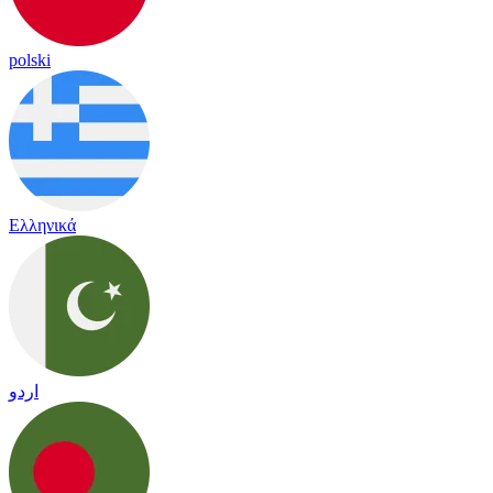
polski
Ελληνικά
اردو