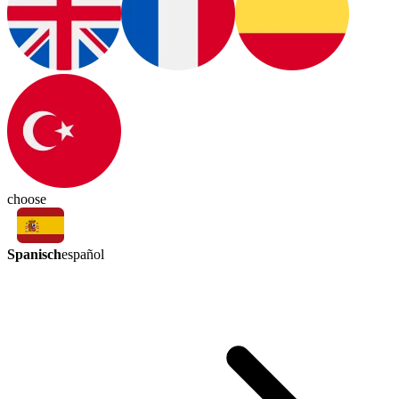
choose
Spanisch
español