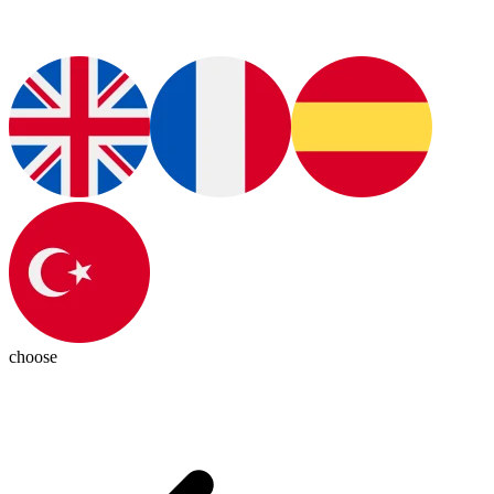
choose