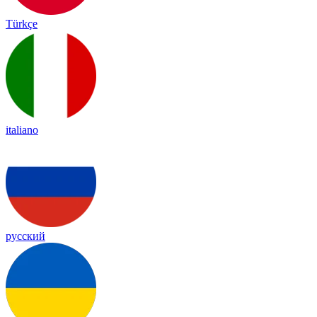
Türkçe
italiano
русский