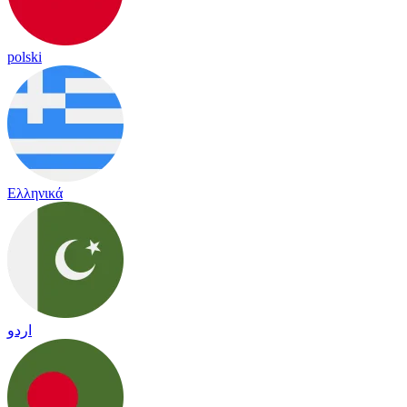
polski
Ελληνικά
اردو