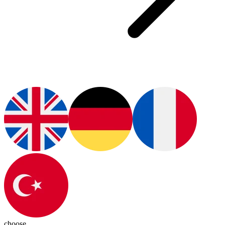
choose