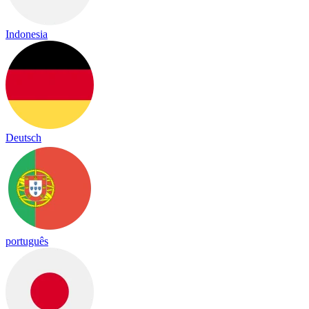
Indonesia
Deutsch
português