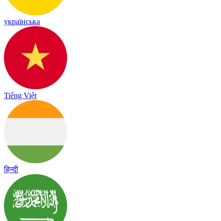
українська
Tiếng Việt
हिन्दी