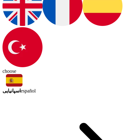
choose
اسپانیایی
español