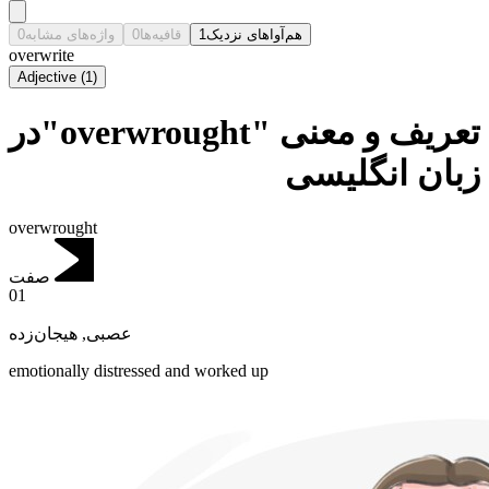
0
واژه‌های مشابه
0
قافیه‌ها
1
هم‌آواهای نزدیک
overwrite
Adjective
(
1
)
تعریف و معنی "overwrought"در
زبان انگلیسی
overwrought
صفت
01
هیجان‌زده
,
عصبی
emotionally distressed and worked up