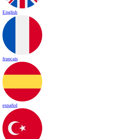
English
français
español