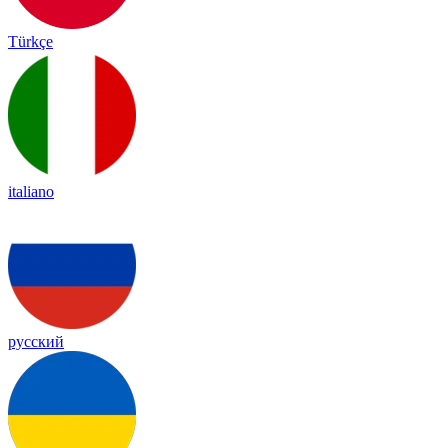
Türkçe
italiano
русский