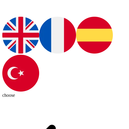
choose