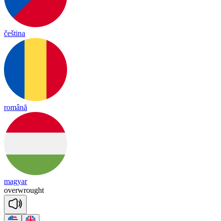
čeština
română
magyar
o
ver
wrought