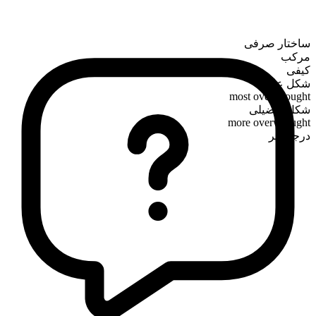
ساختار صرفی
مرکب
کیفی
شکل عالی
most overwrought
شکل تفضیلی
more overwrought
درجه‌پذیر