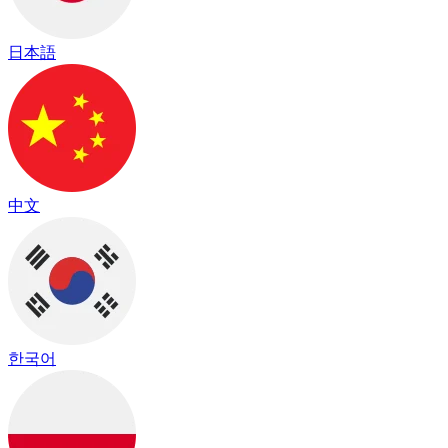
日本語
中文
한국어