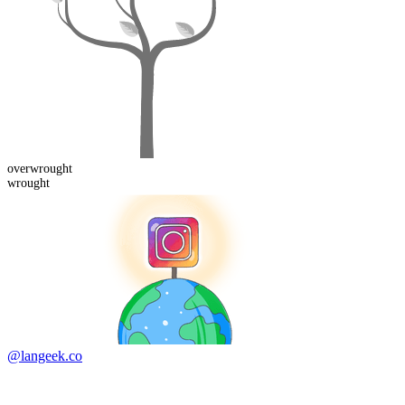
over
wrought
wrought
@langeek.co