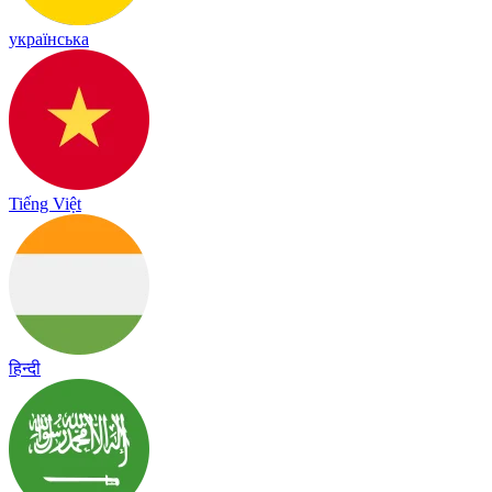
українська
Tiếng Việt
हिन्दी