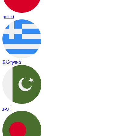
polski
Ελληνικά
اردو