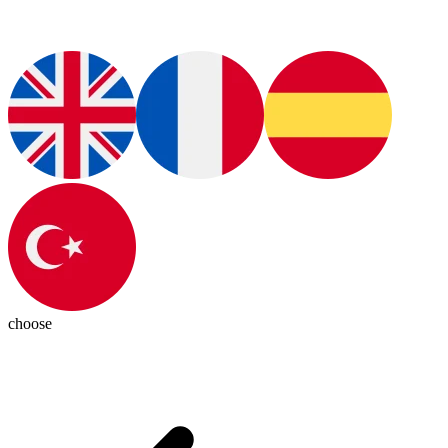
choose