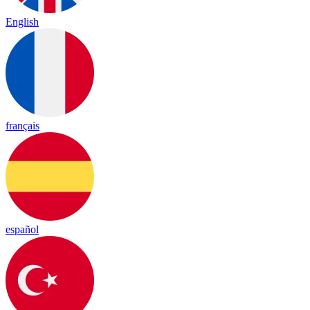
English
français
español