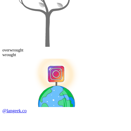
over
wrought
wrought
@langeek.co