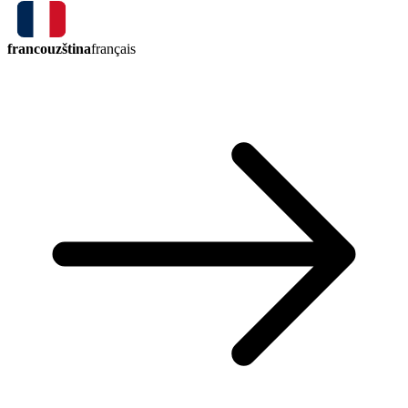
francouzština
français