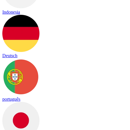
Indonesia
Deutsch
português