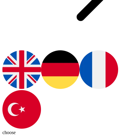
choose