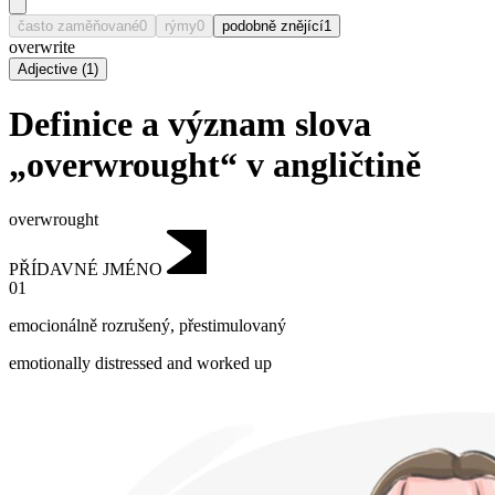
často zaměňované
0
rýmy
0
podobně znějící
1
overwrite
Adjective
(
1
)
Definice a význam slova
„overwrought“ v angličtině
overwrought
PŘÍDAVNÉ JMÉNO
01
emocionálně rozrušený
,
přestimulovaný
emotionally distressed and worked up