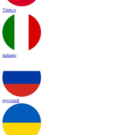
Türkçe
italiano
русский