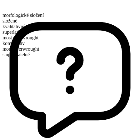
morfologické složení
složené
kvalitativní
superlativ
most overwrought
komparativ
more overwrought
stupňovatelné