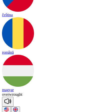
čeština
română
magyar
o
ver
wrought