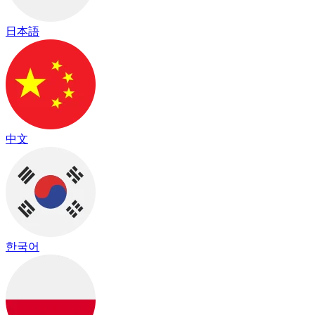
日本語
中文
한국어