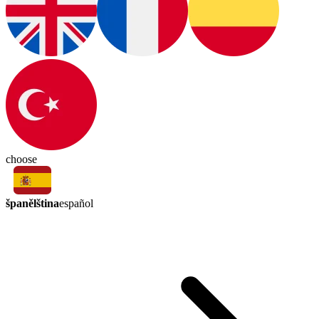
choose
španělština
español