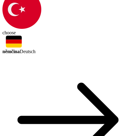
choose
němčina
Deutsch