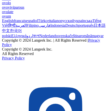
ovolo
ovoviviparous
ovulate
ovum
English
français
español
Türkçe
italiano
русский
українська
Tiếng
Việt
हिन्दी
العربية
Filipino
فارسی
Indonesia
Deutsch
português
日本語
中文
한국어
polski
Ελληνικά
اردو
বাংলা
Nederlands
svenska
čeština
română
magyar
Copyright © 2024 Langeek Inc. | All Rights Reserved |
Privacy
Policy
Copyright © 2024 Langeek Inc.
All Rights Reserved
Privacy Policy