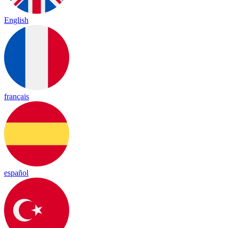
English
français
español