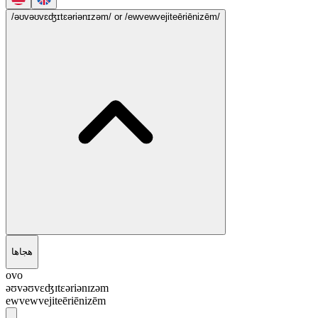
/əʊvəʊvɛʤɪtɛəriənɪzəm/
or /ewvewvejiteēriēnizēm/
هجاها
ovo
əʊvəʊvɛʤɪtɛəriənɪzəm
ewvewvejiteēriēnizēm