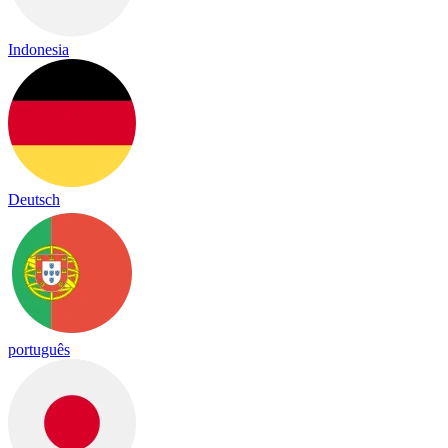
Indonesia
Deutsch
português