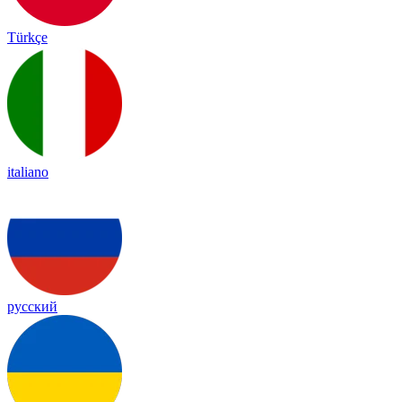
Türkçe
italiano
русский