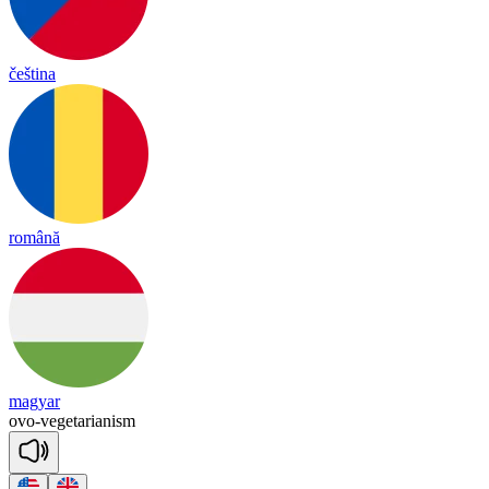
čeština
română
magyar
ovo
-
vegetarianism