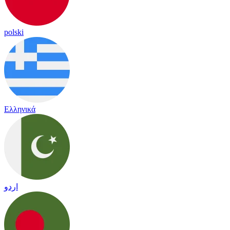
polski
Ελληνικά
اردو