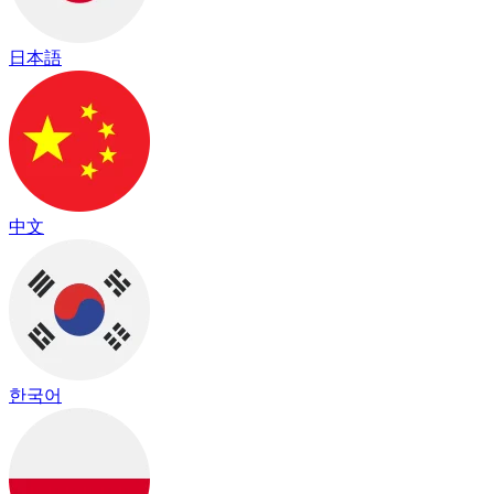
日本語
中文
한국어