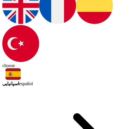
choose
اسپانیایی
español