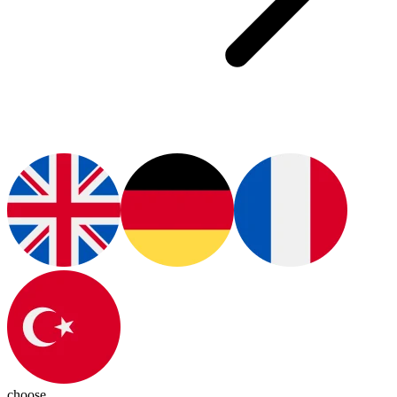
choose