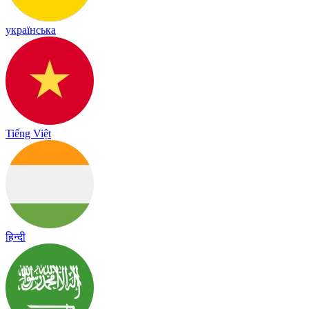
українська
Tiếng Việt
हिन्दी