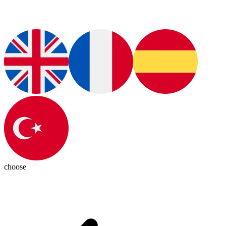
choose