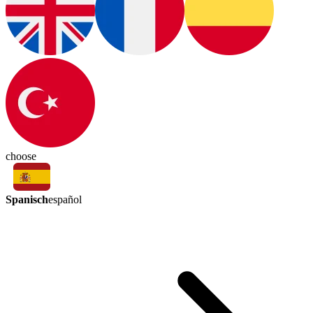
choose
Spanisch
español