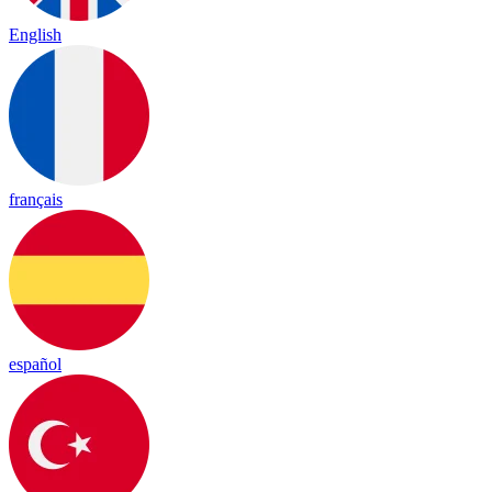
English
français
español