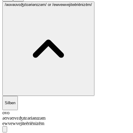
/əʊvəʊvɛʤɪtɛəriənɪzəm/
or /ewvewvejiteēriēnizēm/
Silben
ovo
əʊvəʊvɛʤɪtɛəriənɪzəm
ewvewvejiteēriēnizēm