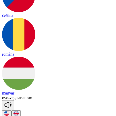
čeština
română
magyar
ovo
-
vegetarianism