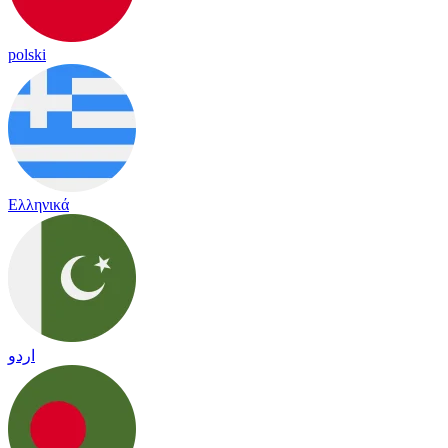
polski
Ελληνικά
اردو