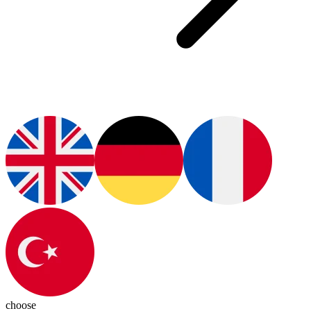
choose