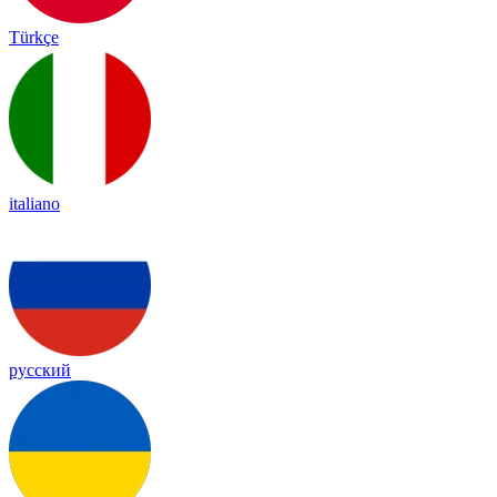
Türkçe
italiano
русский