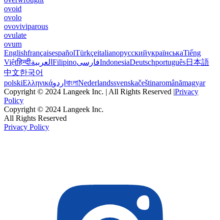
ovoid
ovolo
ovoviviparous
ovulate
ovum
English
français
español
Türkçe
italiano
русский
українська
Tiếng
Việt
हिन्दी
العربية
Filipino
فارسی
Indonesia
Deutsch
português
日本語
中文
한국어
polski
Ελληνικά
اردو
বাংলা
Nederlands
svenska
čeština
română
magyar
Copyright © 2024 Langeek Inc. | All Rights Reserved |
Privacy
Policy
Copyright © 2024 Langeek Inc.
All Rights Reserved
Privacy Policy