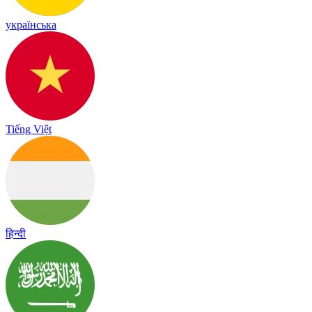
українська
Tiếng Việt
हिन्दी