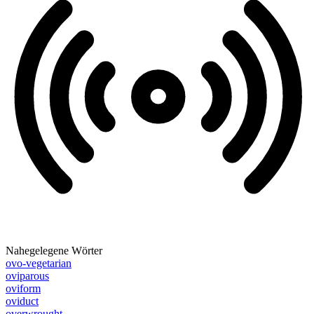
Nahegelegene Wörter
ovo-vegetarian
oviparous
oviform
oviduct
overwrought