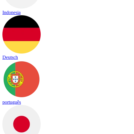
Indonesia
Deutsch
português