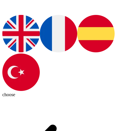
choose