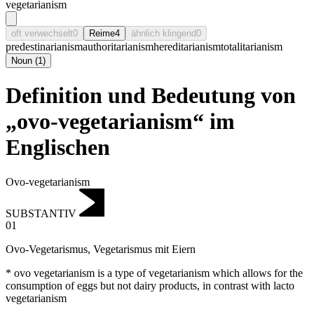
vegetarianism
oft verwechselt
0
Reime
4
ähnlich klingend
0
predestinarianism
authoritarianism
hereditarianism
totalitarianism
Noun
(
1
)
Definition und Bedeutung von
„ovo-vegetarianism“ im
Englischen
Ovo-vegetarianism
SUBSTANTIV
01
Ovo-Vegetarismus
,
Vegetarismus mit Eiern
* ovo vegetarianism is a type of vegetarianism which allows for the
consumption of eggs but not dairy products, in contrast with lacto
vegetarianism