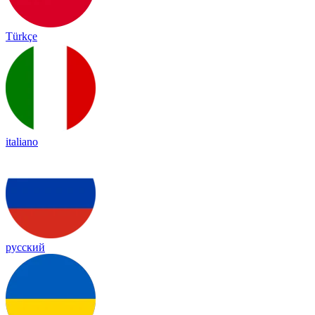
Türkçe
italiano
русский