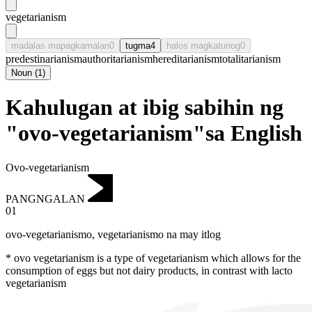
vegetarianism
madalas mapagkamalan
0
tugma
4
halos magkatunog
0
predestinarianism
authoritarianism
hereditarianism
totalitarianism
Noun
(
1
)
Kahulugan at ibig sabihin ng
"ovo-vegetarianism"sa English
Ovo-vegetarianism
PANGNGALAN
01
ovo-vegetarianismo
,
vegetarianismo na may itlog
* ovo vegetarianism is a type of vegetarianism which allows for the
consumption of eggs but not dairy products, in contrast with lacto
vegetarianism