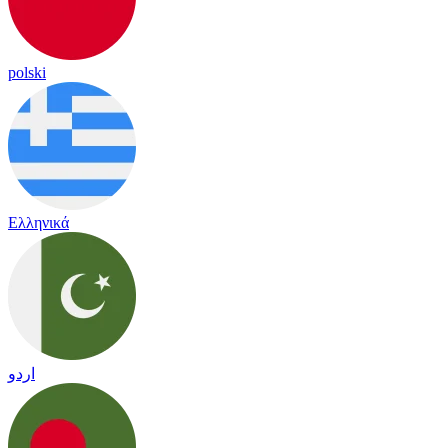
polski
Ελληνικά
اردو