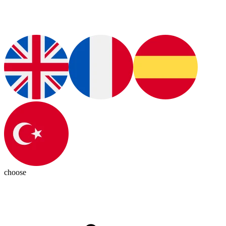
choose