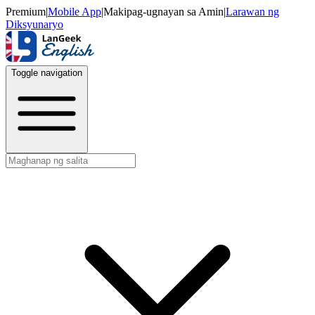
Premium
|
Mobile App
|
Makipag-ugnayan sa Amin
|
Larawan ng
Diksyunaryo
Toggle navigation