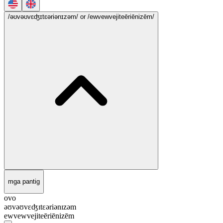
/əʊvəʊvɛʤɪtɛəriənɪzəm/
or /ewvewvejiteēriēnizēm/
mga pantig
ovo
əʊvəʊvɛʤɪtɛəriənɪzəm
ewvewvejiteēriēnizēm