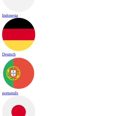
Indonesia
Deutsch
português