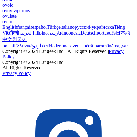
ovolo
ovoviviparous
ovulate
ovum
English
français
español
Türkçe
italiano
русский
українська
Tiếng
Việt
हिन्दी
العربية
Filipino
فارسی
Indonesia
Deutsch
português
日本語
中文
한국어
polski
Ελληνικά
اردو
বাংলা
Nederlands
svenska
čeština
română
magyar
Copyright © 2024 Langeek Inc. | All Rights Reserved |
Privacy
Policy
Copyright © 2024 Langeek Inc.
All Rights Reserved
Privacy Policy