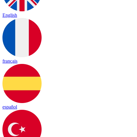
English
français
español