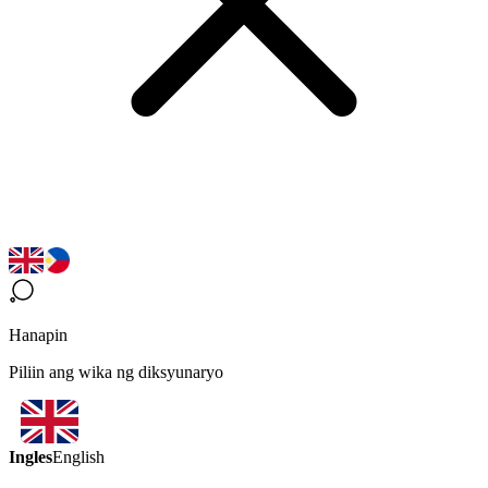
Hanapin
Piliin ang wika ng diksyunaryo
Ingles
English