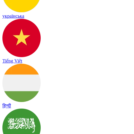
українська
Tiếng Việt
हिन्दी