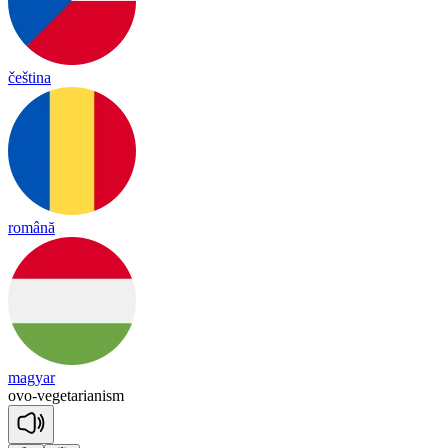
čeština
română
magyar
ovo
-
vegetarianism