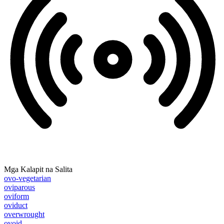
Mga Kalapit na Salita
ovo-vegetarian
oviparous
oviform
oviduct
overwrought
ovoid