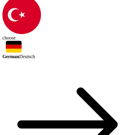
choose
German
Deutsch